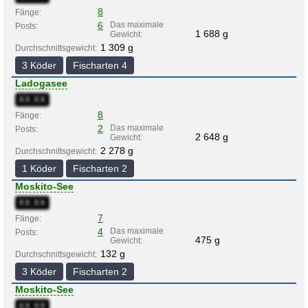
8
Fänge:
6
Das maximale
Posts:
1 688 g
Gewicht:
1 309 g
Durchschnittsgewicht:
3 Köder
Fischarten 4
Ladogasee
XX:XX
8
Fänge:
2
Das maximale
Posts:
2 648 g
Gewicht:
2 278 g
Durchschnittsgewicht:
1 Köder
Fischarten 2
Moskito-See
XX:XX
7
Fänge:
4
Das maximale
Posts:
475 g
Gewicht:
132 g
Durchschnittsgewicht:
3 Köder
Fischarten 2
Moskito-See
XX:XX