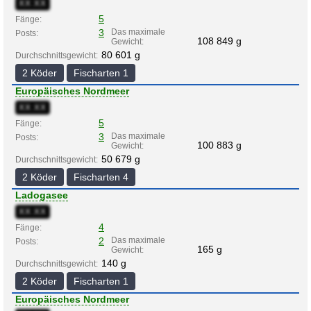
XX:XX
5
Fänge:
3
Das maximale
Posts:
108 849 g
Gewicht:
80 601 g
Durchschnittsgewicht:
2 Köder
Fischarten 1
Europäisches Nordmeer
XX:XX
5
Fänge:
3
Das maximale
Posts:
100 883 g
Gewicht:
50 679 g
Durchschnittsgewicht:
2 Köder
Fischarten 4
Ladogasee
XX:XX
4
Fänge:
2
Das maximale
Posts:
165 g
Gewicht:
140 g
Durchschnittsgewicht:
2 Köder
Fischarten 1
Europäisches Nordmeer