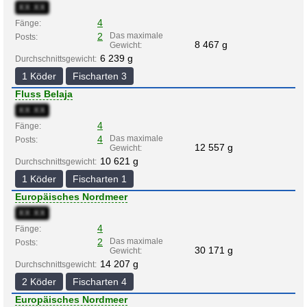
XX:XX
4
Fänge:
2
Das maximale
Posts:
8 467 g
Gewicht:
6 239 g
Durchschnittsgewicht:
1 Köder
Fischarten 3
Fluss Belaja
XX:XX
4
Fänge:
4
Das maximale
Posts:
12 557 g
Gewicht:
10 621 g
Durchschnittsgewicht:
1 Köder
Fischarten 1
Europäisches Nordmeer
XX:XX
4
Fänge:
2
Das maximale
Posts:
30 171 g
Gewicht:
14 207 g
Durchschnittsgewicht:
2 Köder
Fischarten 4
Europäisches Nordmeer