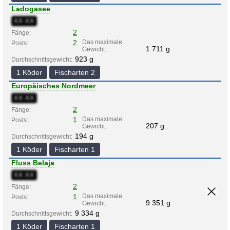
Ladogasee
XX:XX
2
Fänge:
2
Das maximale
Posts:
1 711 g
Gewicht:
923 g
Durchschnittsgewicht:
1 Köder
Fischarten 2
Europäisches Nordmeer
XX:XX
2
Fänge:
1
Das maximale
Posts:
207 g
Gewicht:
194 g
Durchschnittsgewicht:
1 Köder
Fischarten 1
Fluss Belaja
XX:XX
2
Fänge:
1
Das maximale
Posts:
9 351 g
Gewicht:
9 334 g
Durchschnittsgewicht:
1 Köder
Fischarten 1