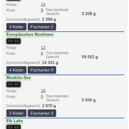
12
Fänge:
8
Das maximale
Posts:
3 208 g
Gewicht:
2 399 g
Durchschnittsgewicht:
3 Köder
Fischarten 2
Europäisches Nordmeer
XX:XX
12
Fänge:
6
Das maximale
Posts:
59 552 g
Gewicht:
14 331 g
Durchschnittsgewicht:
4 Köder
Fischarten 9
Moskito-See
XX:XX
10
Fänge:
5
Das maximale
Posts:
5 500 g
Gewicht:
2 870 g
Durchschnittsgewicht:
2 Köder
Fischarten 3
Elk Lake
XX:XX