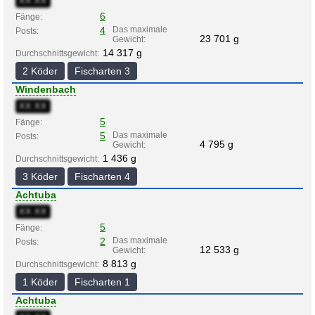
XX:XX
6
Fänge:
4
Das maximale
Posts:
23 701 g
Gewicht:
14 317 g
Durchschnittsgewicht:
2 Köder
Fischarten 3
Windenbach
XX:XX
5
Fänge:
5
Das maximale
Posts:
4 795 g
Gewicht:
1 436 g
Durchschnittsgewicht:
3 Köder
Fischarten 4
Achtuba
XX:XX
5
Fänge:
2
Das maximale
Posts:
12 533 g
Gewicht:
8 813 g
Durchschnittsgewicht:
1 Köder
Fischarten 1
Achtuba