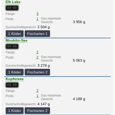
Elk Lake
XX:XX
3
Fänge:
1
Das maximale
Posts:
3 956 g
Gewicht:
2 504 g
Durchschnittsgewicht:
1 Köder
Fischarten 1
Moskito-See
XX:XX
2
Fänge:
2
Das maximale
Posts:
5 063 g
Gewicht:
3 278 g
Durchschnittsgewicht:
1 Köder
Fischarten 2
Kupfersee
XX:XX
2
Fänge:
1
Das maximale
Posts:
4 188 g
Gewicht:
4 147 g
Durchschnittsgewicht:
1 Köder
Fischarten 2