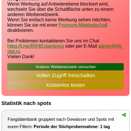
Wenn Werbung auf Anbieterebene blockiert wird,
wechseln Sie über die Schaltfläche unten zu einem
anderen Werbenetzwerk.
Wenn Sie einfach keine Werbung sehen möchten,
können Sie sie mit einer
Premium-Mitgliedschaft
deaktivieren.
Bei Problemen kontaktieren Sie uns im Chat
https://t.me/RR4Experience
oder per E-Mail
admin@rf4-
stat.ru
.
Vielen Dank!
Anderes Werbenetzwerk versuchen
Vollen Zugriff freischalten
Kostenlos testen
Statistik nach spots
Fangdatenbank gruppiert nach Gewässer und Spots mit
euren Filtern:
Periode der Stichprobennahme: 1 tag