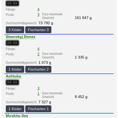
XX:XX
4
Fänge:
3
Das maximale
Posts:
161 847 g
Gewicht:
73 792 g
Durchschnittsgewicht:
3 Köder
Fischarten 3
Siwerskyj Donez
XX:XX
4
Fänge:
2
Das maximale
Posts:
1 335 g
Gewicht:
1 073 g
Durchschnittsgewicht:
1 Köder
Fischarten 2
Achtuba
XX:XX
3
Fänge:
1
Das maximale
Posts:
8 452 g
Gewicht:
7 327 g
Durchschnittsgewicht:
1 Köder
Fischarten 1
Moskito-See