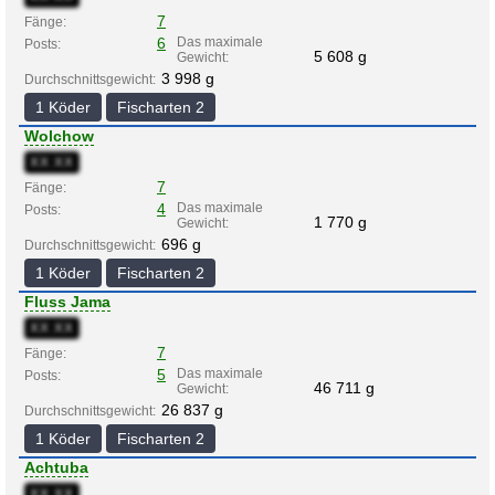
7
Fänge:
6
Das maximale
Posts:
5 608 g
Gewicht:
3 998 g
Durchschnittsgewicht:
1 Köder
Fischarten 2
Wolchow
XX:XX
7
Fänge:
4
Das maximale
Posts:
1 770 g
Gewicht:
696 g
Durchschnittsgewicht:
1 Köder
Fischarten 2
Fluss Jama
XX:XX
7
Fänge:
5
Das maximale
Posts:
46 711 g
Gewicht:
26 837 g
Durchschnittsgewicht:
1 Köder
Fischarten 2
Achtuba
XX:XX