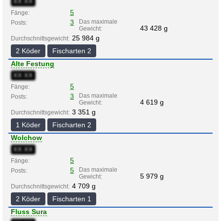
XX:XX
5
Fänge:
3
Das maximale
Posts:
43 428 g
Gewicht:
25 984 g
Durchschnittsgewicht:
2 Köder
Fischarten 2
Alte Festung
XX:XX
5
Fänge:
3
Das maximale
Posts:
4 619 g
Gewicht:
3 351 g
Durchschnittsgewicht:
1 Köder
Fischarten 2
Wolchow
XX:XX
5
Fänge:
5
Das maximale
Posts:
5 979 g
Gewicht:
4 709 g
Durchschnittsgewicht:
2 Köder
Fischarten 1
Fluss Sura