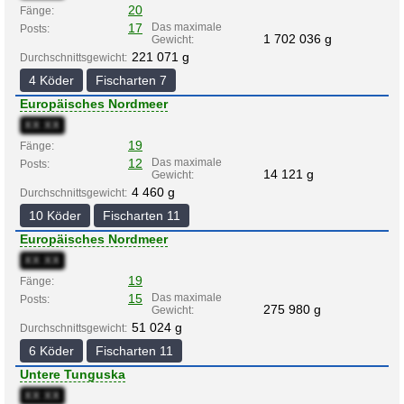
20
Fänge:
17
Das maximale
Posts:
1 702 036 g
Gewicht:
221 071 g
Durchschnittsgewicht:
4 Köder
Fischarten 7
Europäisches Nordmeer
XX:XX
19
Fänge:
12
Das maximale
Posts:
14 121 g
Gewicht:
4 460 g
Durchschnittsgewicht:
10 Köder
Fischarten 11
Europäisches Nordmeer
XX:XX
19
Fänge:
15
Das maximale
Posts:
275 980 g
Gewicht:
51 024 g
Durchschnittsgewicht:
6 Köder
Fischarten 11
Untere Tunguska
XX:XX