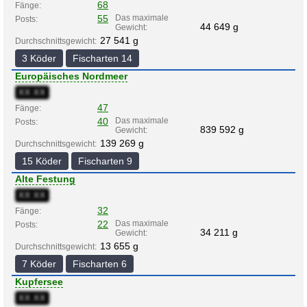
68
Fänge:
55
Das maximale
Posts:
44 649 g
Gewicht:
27 541 g
Durchschnittsgewicht:
3 Köder
Fischarten 14
Europäisches Nordmeer
XX:XX
47
Fänge:
40
Das maximale
Posts:
839 592 g
Gewicht:
139 269 g
Durchschnittsgewicht:
15 Köder
Fischarten 9
Alte Festung
XX:XX
32
Fänge:
22
Das maximale
Posts:
34 211 g
Gewicht:
13 655 g
Durchschnittsgewicht:
7 Köder
Fischarten 6
Kupfersee
XX:XX