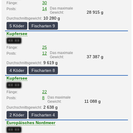
30
Fänge:
14
Das maximale
Posts:
28 915 g
Gewicht:
10 280 g
Durchschnittsgewicht:
5 Köder
Fischarten 9
Kupfersee
XX:XX
25
Fänge:
12
Das maximale
Posts:
37 387 g
Gewicht:
9 619 g
Durchschnittsgewicht:
4 Köder
Fischarten 8
Kupfersee
XX:XX
22
Fänge:
8
Das maximale
Posts:
11 088 g
Gewicht:
2 638 g
Durchschnittsgewicht:
2 Köder
Fischarten 4
Europäisches Nordmeer
XX:XX