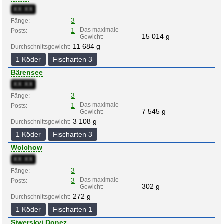
XX:XX
3
Fänge:
1
Das maximale
Posts:
15 014 g
Gewicht:
11 684 g
Durchschnittsgewicht:
1 Köder
Fischarten 3
Bärensee
XX:XX
3
Fänge:
1
Das maximale
Posts:
7 545 g
Gewicht:
3 108 g
Durchschnittsgewicht:
1 Köder
Fischarten 3
Wolchow
XX:XX
3
Fänge:
3
Das maximale
Posts:
302 g
Gewicht:
272 g
Durchschnittsgewicht:
1 Köder
Fischarten 1
Siwerskyj Donez