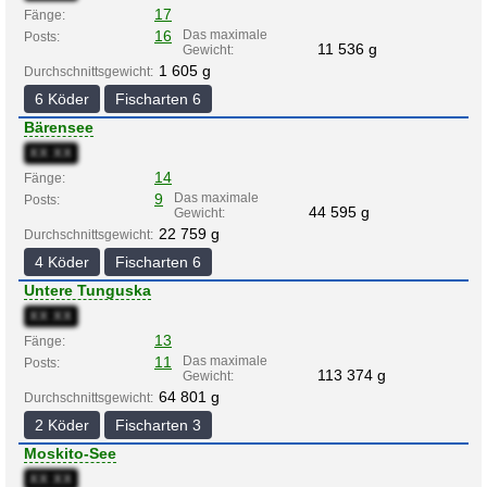
17
Fänge:
16
Das maximale
Posts:
11 536 g
Gewicht:
1 605 g
Durchschnittsgewicht:
6 Köder
Fischarten 6
Bärensee
XX:XX
14
Fänge:
9
Das maximale
Posts:
44 595 g
Gewicht:
22 759 g
Durchschnittsgewicht:
4 Köder
Fischarten 6
Untere Tunguska
XX:XX
13
Fänge:
11
Das maximale
Posts:
113 374 g
Gewicht:
64 801 g
Durchschnittsgewicht:
2 Köder
Fischarten 3
Moskito-See
XX:XX