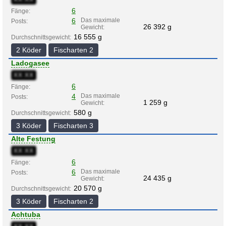
6
Fänge:
6
Das maximale
Posts:
26 392 g
Gewicht:
16 555 g
Durchschnittsgewicht:
2 Köder
Fischarten 2
Ladogasee
XX:XX
6
Fänge:
4
Das maximale
Posts:
1 259 g
Gewicht:
580 g
Durchschnittsgewicht:
3 Köder
Fischarten 3
Alte Festung
XX:XX
6
Fänge:
6
Das maximale
Posts:
24 435 g
Gewicht:
20 570 g
Durchschnittsgewicht:
3 Köder
Fischarten 2
Achtuba