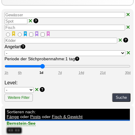
Angelart
Periode der Stichprobennahme:
1 tag
1h
6h
1d
7d
14d
21d
30d
Level:
Suche
Weitere Filter
Sortieren nach:
Fänge
oder
Posts
oder
Fisch & Gewicht
Bernstein-See
XX:XX