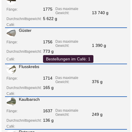
1775
Das maximale
Fänge:
13 740 g
Gewicht:
5 622 g
Durchschnittsgewicht:
Café:
Güster
1756
Das maximale
Fänge:
1 390 g
Gewicht:
773 g
Durchschnittsgewicht:
Bestellungen im Café: 1
Café:
Flusskrebs
1714
Das maximale
Fänge:
376 g
Gewicht:
165 g
Durchschnittsgewicht:
Café:
Kaulbarsch
1637
Das maximale
Fänge:
249 g
Gewicht:
136 g
Durchschnittsgewicht:
Café:
Rotauge