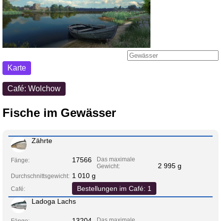
Karte
Café: Wolchow
Fische im Gewässer
Zährte
17566
Das maximale
Fänge:
2 995 g
Gewicht:
1 010 g
Durchschnittsgewicht:
Bestellungen im Café: 1
Café:
Ladoga Lachs
13204
Das maximale
Fänge: