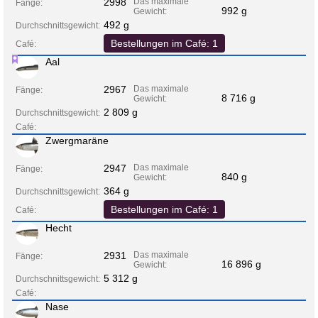
2998
Das maximale
Fänge:
992 g
Gewicht:
492 g
Durchschnittsgewicht:
Bestellungen im Café: 1
Café:
Aal
2967
Das maximale
Fänge:
8 716 g
Gewicht:
2 809 g
Durchschnittsgewicht:
Café:
Zwergmaräne
2947
Das maximale
Fänge:
840 g
Gewicht:
364 g
Durchschnittsgewicht:
Bestellungen im Café: 1
Café:
Hecht
2931
Das maximale
Fänge:
16 896 g
Gewicht:
5 312 g
Durchschnittsgewicht:
Café:
Nase