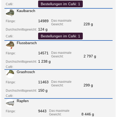
Bestellungen im Café: 1
Café:
Kaulbarsch
14989
Das maximale
Fänge:
228 g
Gewicht:
124 g
Durchschnittsgewicht:
Bestellungen im Café: 1
Café:
Flussbarsch
14571
Das maximale
Fänge:
2 797 g
Gewicht:
1 238 g
Durchschnittsgewicht:
Café:
Grasfrosch
11463
Das maximale
Fänge:
299 g
Gewicht:
150 g
Durchschnittsgewicht:
Café:
Rapfen
9443
Das maximale
Fänge:
8 446 g
Gewicht: