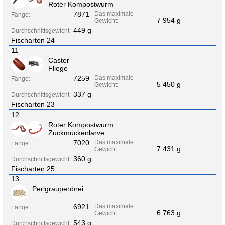
Roter Kompostwurm
7871
Das maximale
Fänge:
7 954 g
Gewicht:
449 g
Durchschnittsgewicht:
Fischarten 24
11
Caster
Fliege
7259
Das maximale
Fänge:
5 450 g
Gewicht:
337 g
Durchschnittsgewicht:
Fischarten 23
12
Roter Kompostwurm
Zuckmückenlarve
7020
Das maximale
Fänge:
7 431 g
Gewicht:
360 g
Durchschnittsgewicht:
Fischarten 25
13
Perlgraupenbrei
6921
Das maximale
Fänge:
6 763 g
Gewicht:
543 g
Durchschnittsgewicht: