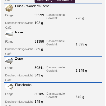
Fluss - Wandermuschel
33599
Das maximale
Fänge:
228 g
Gewicht:
102 g
Durchschnittsgewicht:
Café:
Nase
31358
Das maximale
Fänge:
1 595 g
Gewicht:
589 g
Durchschnittsgewicht:
Café:
Zope
30841
Das maximale
Fänge:
1 145 g
Gewicht:
343 g
Durchschnittsgewicht:
Café:
Flusskrebs
30185
Das maximale
Fänge:
349 g
Gewicht:
148 g
Durchschnittsgewicht: