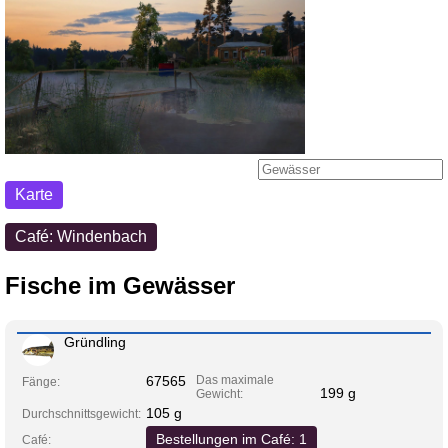
Karte
Café: Windenbach
Fische im Gewässer
Gründling
67565
Das maximale
Fänge:
199 g
Gewicht:
105 g
Durchschnittsgewicht:
Bestellungen im Café: 1
Café: