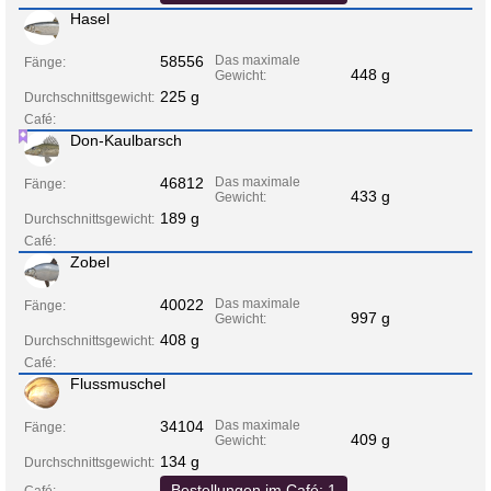
Hasel
58556
Das maximale
Fänge:
448 g
Gewicht:
225 g
Durchschnittsgewicht:
Café:
Don-Kaulbarsch
46812
Das maximale
Fänge:
433 g
Gewicht:
189 g
Durchschnittsgewicht:
Café:
Zobel
40022
Das maximale
Fänge:
997 g
Gewicht:
408 g
Durchschnittsgewicht:
Café:
Flussmuschel
34104
Das maximale
Fänge:
409 g
Gewicht:
134 g
Durchschnittsgewicht:
Bestellungen im Café: 1
Café: