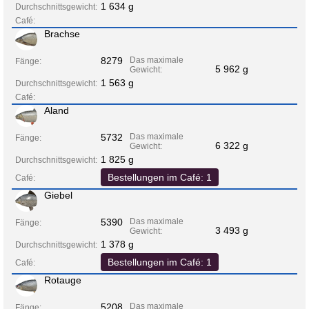
1 634 g
Durchschnittsgewicht:
Café:
Brachse
8279
Das maximale
Fänge:
5 962 g
Gewicht:
1 563 g
Durchschnittsgewicht:
Café:
Aland
5732
Das maximale
Fänge:
6 322 g
Gewicht:
1 825 g
Durchschnittsgewicht:
Bestellungen im Café: 1
Café:
Giebel
5390
Das maximale
Fänge:
3 493 g
Gewicht:
1 378 g
Durchschnittsgewicht:
Bestellungen im Café: 1
Café:
Rotauge
5208
Das maximale
Fänge: