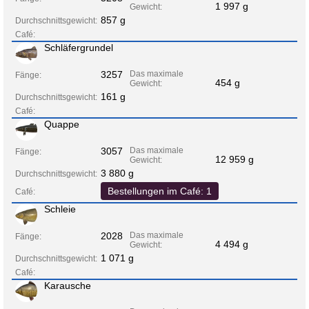
1 997 g
Gewicht:
857 g
Durchschnittsgewicht:
Café:
Schläfergrundel
3257
Das maximale
Fänge:
454 g
Gewicht:
161 g
Durchschnittsgewicht:
Café:
Quappe
3057
Das maximale
Fänge:
12 959 g
Gewicht:
3 880 g
Durchschnittsgewicht:
Bestellungen im Café: 1
Café:
Schleie
2028
Das maximale
Fänge:
4 494 g
Gewicht:
1 071 g
Durchschnittsgewicht:
Café:
Karausche