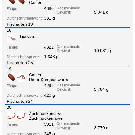
Caster
4680
Das maximale
Fänge:
5 341 g
Gewicht:
331 g
Durchschnittsgewicht:
Fischarten 19
18
Tauwurm
4322
Das maximale
Fänge:
19 081 g
Gewicht:
1 646 g
Durchschnittsgewicht:
Fischarten 25
19
Caster
Roter Kompostwurm
4299
Das maximale
Fänge:
5 784 g
Gewicht:
420 g
Durchschnittsgewicht:
Fischarten 24
20
Zuckmückenlarve
Zuckmückenlarve
3911
Das maximale
Fänge:
3 770 g
Gewicht:
245 g
Durchschnittsgewicht: