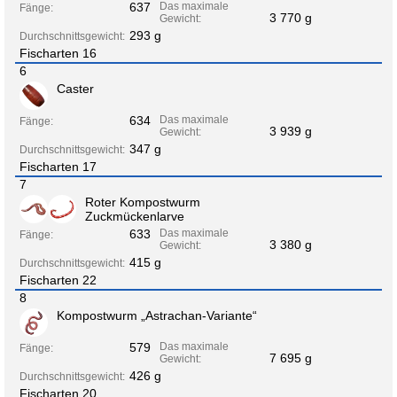
637
Das maximale
Fänge:
3 770 g
Gewicht:
293 g
Durchschnittsgewicht:
Fischarten 16
6
Caster
634
Das maximale
Fänge:
3 939 g
Gewicht:
347 g
Durchschnittsgewicht:
Fischarten 17
7
Roter Kompostwurm
Zuckmückenlarve
633
Das maximale
Fänge:
3 380 g
Gewicht:
415 g
Durchschnittsgewicht:
Fischarten 22
8
Kompostwurm „Astrachan-Variante“
579
Das maximale
Fänge:
7 695 g
Gewicht:
426 g
Durchschnittsgewicht:
Fischarten 20