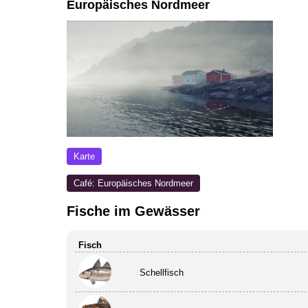
Europäisches Nordmeer
Karte
Café: Europäisches Nordmeer
Fische im Gewässer
Fisch
Schellfisch