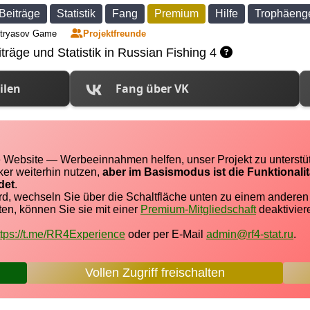
Beiträge
Statistik
Fang
Premium
Hilfe
Trophäeng
tryasov Game
Projektfreunde
träge und Statistik in Russian Fishing 4
ilen
Fang über VK
re Website — Werbeeinnahmen helfen, unser Projekt zu unterstü
ker weiterhin nutzen,
aber im Basismodus ist die Funktionali
det
.
rd, wechseln Sie über die Schaltfläche unten zu einem andere
n, können Sie sie mit einer
Premium-Mitgliedschaft
deaktivier
ttps://t.me/RR4Experience
oder per E-Mail
admin@rf4-stat.ru
.
Vollen Zugriff freischalten