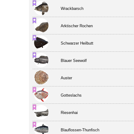
Wrackbarsch
Arktischer Rochen
Schwarzer Heilbutt
Blauer Seewolf
Auster
Gotteslachs
Riesenhai
Blauflossen-Thunfisch