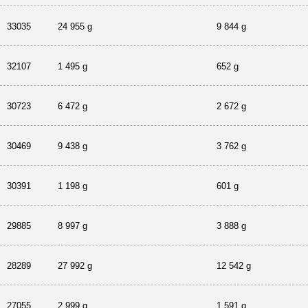
33035
24 955 g
9 844 g
32107
1 495 g
652 g
30723
6 472 g
2 672 g
30469
9 438 g
3 762 g
30391
1 198 g
601 g
29885
8 997 g
3 888 g
28289
27 992 g
12 542 g
27055
2 999 g
1 591 g