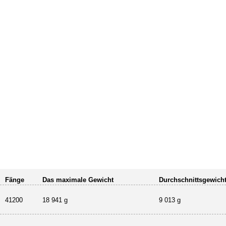
Fänge
Das maximale Gewicht
Durchschnittsgewich
41200
18 941 g
9 013 g