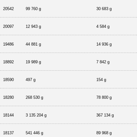
20542
99 760 g
30 683 g
20097
12 943 g
4 584 g
19486
44 881 g
14 936 g
18892
19 989 g
7 842 g
18590
497 g
154 g
18280
268 530 g
78 800 g
18144
3 135 204 g
367 134 g
18137
541 446 g
89 968 g