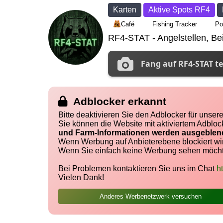
Karten
Aktive Spots RF4
Café
Fishing Tracker
Po
RF4-STAT - Angelstellen, Bei
Fang auf RF4-STAT te
Adblocker erkannt
Bitte deaktivieren Sie den Adblocker für unse
Sie können die Website mit aktiviertem Adbloc
und Farm-Informationen werden ausgeblen
Wenn Werbung auf Anbieterebene blockiert wi
Wenn Sie einfach keine Werbung sehen möchte
Bei Problemen kontaktieren Sie uns im Chat
h
Vielen Dank!
Anderes Werbenetzwerk versuchen