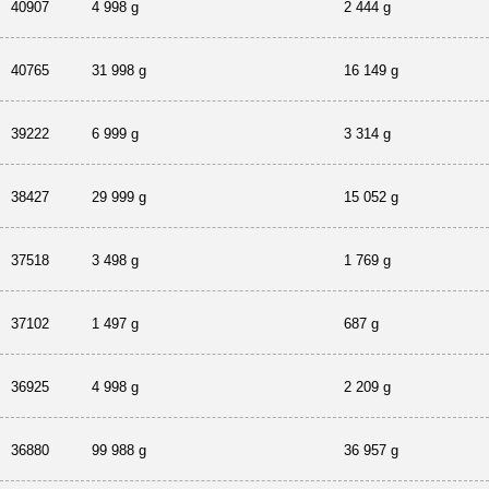
40907
4 998 g
2 444 g
40765
31 998 g
16 149 g
39222
6 999 g
3 314 g
38427
29 999 g
15 052 g
37518
3 498 g
1 769 g
37102
1 497 g
687 g
36925
4 998 g
2 209 g
36880
99 988 g
36 957 g