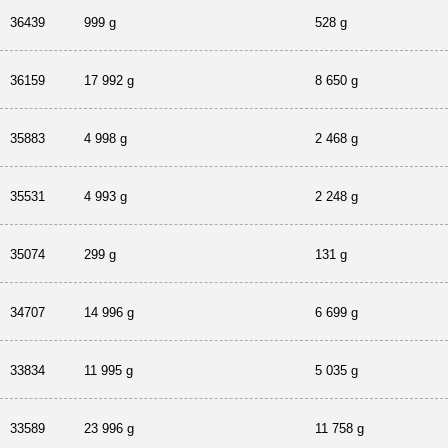
36439
999 g
528 g
36159
17 992 g
8 650 g
35883
4 998 g
2 468 g
35531
4 993 g
2 248 g
35074
299 g
131 g
34707
14 996 g
6 699 g
33834
11 995 g
5 035 g
33589
23 996 g
11 758 g