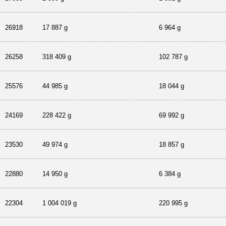
26918
17 887 g
6 964 g
26258
318 409 g
102 787 g
25576
44 985 g
18 044 g
24169
228 422 g
69 992 g
23530
49 974 g
18 857 g
22880
14 950 g
6 384 g
22304
1 004 019 g
220 995 g