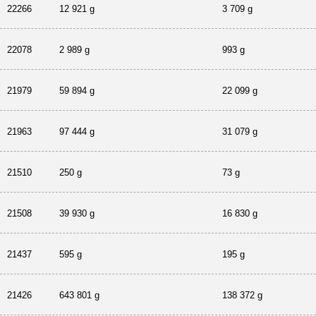
22266
12 921 g
3 709 g
22078
2 989 g
993 g
21979
59 894 g
22 099 g
21963
97 444 g
31 079 g
21510
250 g
73 g
21508
39 930 g
16 830 g
21437
595 g
195 g
21426
643 801 g
138 372 g