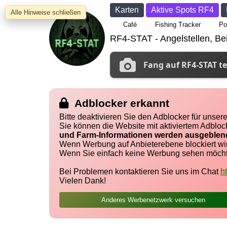
Karten
Aktive Spots RF4
Alle Hinweise schließen
Café
Fishing Tracker
Po
RF4-STAT - Angelstellen, Bei
Fang auf RF4-STAT te
Adblocker erkannt
Bitte deaktivieren Sie den Adblocker für unse
Sie können die Website mit aktiviertem Adbloc
und Farm-Informationen werden ausgeblen
Wenn Werbung auf Anbieterebene blockiert wi
Wenn Sie einfach keine Werbung sehen möchte
Bei Problemen kontaktieren Sie uns im Chat
h
Vielen Dank!
Anderes Werbenetzwerk versuchen