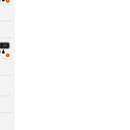
X:XX
5