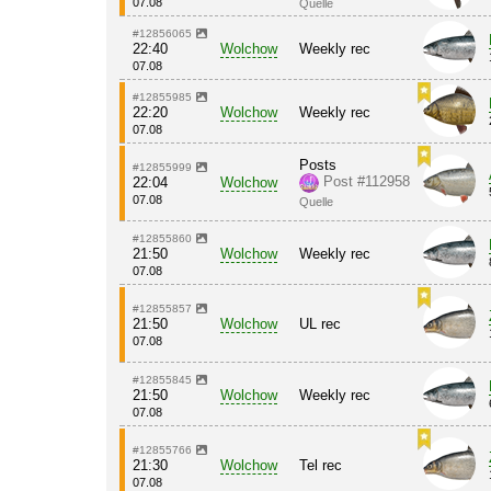
07.08
Quelle
#12856065
22:40
Wolchow
Weekly rec
07.08
#12855985
22:20
Wolchow
Weekly rec
07.08
Posts
#12855999
Post #112958
22:04
Wolchow
07.08
Quelle
#12855860
21:50
Wolchow
Weekly rec
07.08
#12855857
21:50
Wolchow
UL rec
07.08
#12855845
21:50
Wolchow
Weekly rec
07.08
#12855766
21:30
Wolchow
Tel rec
07.08