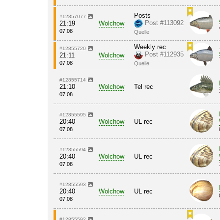
Posts
#12857077
Post #113092
21:19
Wolchow
07.08
Quelle
Weekly rec
#12855720
Post #112935
21:11
Wolchow
07.08
Quelle
#12855714
21:10
Wolchow
Tel rec
07.08
#12855595
20:40
Wolchow
UL rec
07.08
#12855594
20:40
Wolchow
UL rec
07.08
#12855593
20:40
Wolchow
UL rec
07.08
#12855592