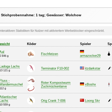
r Stichprobennahme: 1 tag; Gewässer: Wolchow
nteraktiven Statistiken für Nutzer mit aktiviertem Werbeblocker eingeschränkt.
ewicht
Köder
Spieler
Sp
Aal
Fischfetzen
armazocker29
5 646 g
Ladoga Lachs
Terminator F10-002
itzdarkstar
13 121 g
Fluss -
Roter Kompostwurm
Wandermuschel
xBoshx
Zuckmückenlarve
112 g
Atlantischer
Lachs
Orig Crank 7-006
Loong Skr
10 559 g