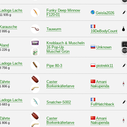
Ladoga Lachs
Funky Deep Minnow
Geisla2026
F120-01
11 935 g
Karausche
Tauwurm
19DeBodyCount
2 895 g
Knoblauch & Muscheln
X
Aland
16 Pop-Up
Unknown
5 226 g
01
Muschel Grün
Ladoga Lachs
Pipe 80-3
piotrekk11
8 756 g
Zährte
Caster
Amani
Borkenkäferlarve
Nakupenda
1 806 g
Ladoga Lachs
Snatcher-S002
FullHatchback
6 683 g
Zährte
Caster
Amani
Borkenkäferlarve
Nakupenda
1 806 g