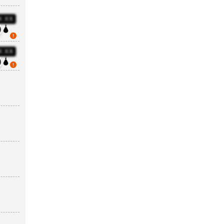
X:XX
5
X:XX
0