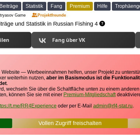
Beiträge
Statistik
Fang
Premium
Hilfe
Trophäeng
tryasov Game
Projektfreunde
träge und Statistik in Russian Fishing 4
ilen
Fang über VK
re Website — Werbeeinnahmen helfen, unser Projekt zu unterstü
ker weiterhin nutzen,
aber im Basismodus ist die Funktionali
det
.
rd, wechseln Sie über die Schaltfläche unten zu einem andere
n, können Sie sie mit einer
Premium-Mitgliedschaft
deaktivier
ttps://t.me/RR4Experience
oder per E-Mail
admin@rf4-stat.ru
.
Vollen Zugriff freischalten