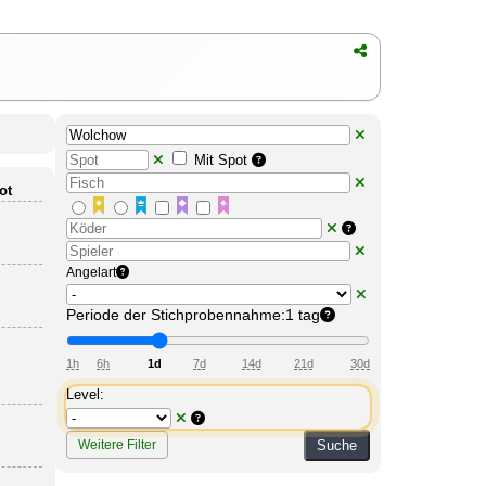
Mit Spot
ot
Angelart
Periode der Stichprobennahme:
1 tag
1h
6h
1d
7d
14d
21d
30d
Level:
Suche
Weitere Filter