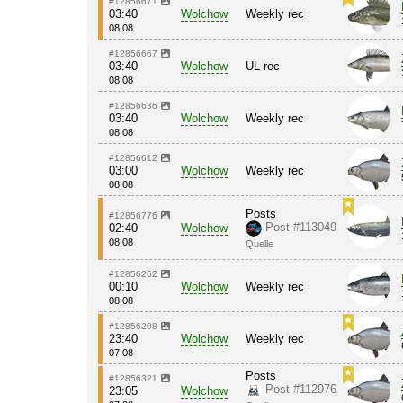
#12856671
03:40
Wolchow
Weekly rec
08.08
#12856667
03:40
Wolchow
UL rec
08.08
#12856636
03:40
Wolchow
Weekly rec
08.08
#12856612
03:00
Wolchow
Weekly rec
08.08
Posts
#12856776
Post #113049
02:40
Wolchow
08.08
Quelle
#12856262
00:10
Wolchow
Weekly rec
08.08
#12856208
23:40
Wolchow
Weekly rec
07.08
Posts
#12856321
Post #112976
23:05
Wolchow