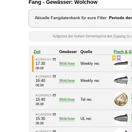
Fang - Gewässer: Wolchow
Aktuelle Fangdatenbank für eure Filter:
Periode de
Aufgrund der hohen Serverlast ist der Zugang zu i
Zeit
Gewässer
Quelle
Fisch & G
#12860147
17:30
Wolchow
Weekly rec
08.08
#12859932
16:40
Wolchow
Weekly rec
08.08
#12859615
15:40
Wolchow
Tel rec
08.08
#12859559
15:30
Wolchow
UL rec
08.08
#12859537