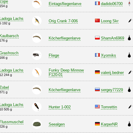
Zope
Eintagsfliegenlarve
dadido06700
154 g
Ladoga Lachs
Orig Crank 7-006
Loong Skr
5 192 g
Kaulbarsch
Köcherfliegenlarve
ShamAn6969
176 g
Grasfrosch
Fliege
Xyomiks
166 g
Ladoga Lachs
Funky Deep Minnow
valerij.bedner
F120-01
12 244 g
Zobel
Köcherfliegenlarve
sergey77229
871 g
Ladoga Lachs
Hunter 1-002
Tomrettin
10 505 g
Flussmuschel
Seealgen
KarperNR
226 g