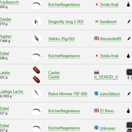
Kaulbarsch
Köcherfliegenlarve
Smile Anal
155 g
Zander
Dragonfly long 1 003
liondesert
273 g
Rapfen
Veikko 25g-010
Alexandre89
7 906 g
Zobel
Köcherfliegenlarve
Smile Anal
538 g
X
Laube
Caster
Caster
II_SERGEI_II
121 g
Ladoga Lachs
Balsa Minnow 75F-006
JohnSMitch
11 919 g
Zobel
Köcherfliegenlarve
El Reno
617 g
X
Zobel
Köcherfliegenlarve
Unknown
617 g
01