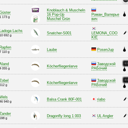
Knoblauch & Muscheln
Güster
16 Pop-Up
Роман_Валерье
1 173 g
Muschel Grün
вич
Ladoga Lachs
Snatcher-S001
LEMONA_COO
10 692 g
KIE
Rapfen
Laube
PosenJup
7 110 g
X
Aland
Заводской
Köcherfliegenlarve
РАБочий
4 055 g
X
Zobel
Заводской
Köcherfliegenlarve
РАБочий
612 g
Wels
Balsa Crank 80F-001
riabo
46 940 g
Zander
Dragonfly long 1 003
UL Angler
598 g