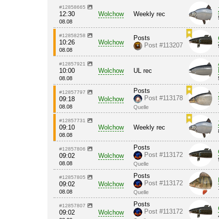
#12858665
12:30
Wolchow
Weekly rec
08.08
#12858258
Posts
10:26
Wolchow
Post #113207
08.08
#12857921
10:00
Wolchow
UL rec
08.08
Posts
#12857797
Post #113178
09:18
Wolchow
08.08
Quelle
#12857731
09:10
Wolchow
Weekly rec
08.08
Posts
#12857806
Post #113172
09:02
Wolchow
08.08
Quelle
Posts
#12857805
Post #113172
09:02
Wolchow
08.08
Quelle
Posts
#12857807
Post #113172
09:02
Wolchow