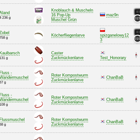
Knoblauch & Muscheln
X
Aland
16 Pop-Up
maz9n
4 236 g
01
Muschel Grün
X
Zobel
Köcherfliegenlarve
spizganelowy12
758 g
01
3
Kaulbarsch
Caster
Zuckmückenlarve
Test_Honorary
131 g
Fluss -
Roter Kompostwurm
Wandermuschel
ChanBaB
Zuckmückenlarve
87 g
Fluss -
Roter Kompostwurm
Wandermuschel
ChanBaB
Zuckmückenlarve
108 g
Flussmuschel
Roter Kompostwurm
ChanBaB
Zuckmückenlarve
88 g