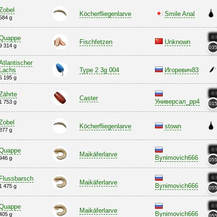
Zobel
Köcherfliegenlarve
Smile Anal
584 g
X
Quappe
Fischfetzen
Unknown
9 314 g
03
Atlantischer
Lachs
Type 2 3g 004
Игоревич83
5 195 g
X
Zährte
Caster
Универсал_pp4
1 753 g
01
Zobel
Köcherfliegenlarve
stown
877 g
X
Quappe
Maikäferlarve
Bynimovich666
946 g
05
X
Flussbarsch
Maikäferlarve
Bynimovich666
1 475 g
05
X
Quappe
Maikäferlarve
Bynimovich666
405 g
05