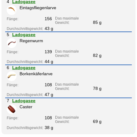
4
Ladogasee
Eintagsfliegenlarve
156
Das maximale
Fänge:
85 g
Gewicht:
43 g
Durchschnittsgewicht:
5
Ladogasee
Regenwurm
139
Das maximale
Fänge:
82 g
Gewicht:
44 g
Durchschnittsgewicht:
6
Ladogasee
Borkenkäferlarve
108
Das maximale
Fänge:
78 g
Gewicht:
47 g
Durchschnittsgewicht:
7
Ladogasee
Caster
108
Das maximale
Fänge:
69 g
Gewicht:
38 g
Durchschnittsgewicht: