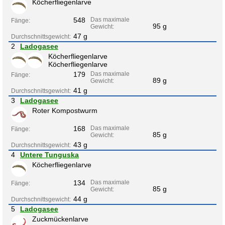
Köcherfliegenlarve
548
Das maximale
Fänge:
95 g
Gewicht:
47 g
Durchschnittsgewicht:
2
Ladogasee
Köcherfliegenlarve
Köcherfliegenlarve
179
Das maximale
Fänge:
89 g
Gewicht:
41 g
Durchschnittsgewicht:
3
Ladogasee
Roter Kompostwurm
168
Das maximale
Fänge:
85 g
Gewicht:
43 g
Durchschnittsgewicht:
4
Untere Tunguska
Köcherfliegenlarve
134
Das maximale
Fänge:
85 g
Gewicht:
44 g
Durchschnittsgewicht:
5
Ladogasee
Zuckmückenlarve