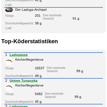
Durchschnittsgewicht:
Café:
Der Ladoga-Archipel
201
Das maximale
Fänge:
91 g
Gewicht:
38 g
Durchschnittsgewicht:
Café:
Top-Köderstatistiken
1
Ladogasee
Köcherfliegenlarve
16537
Das maximale
Fänge:
99 g
Gewicht:
48 g
Durchschnittsgewicht:
2
Untere Tunguska
Köcherfliegenlarve
5482
Das maximale
Fänge:
99 g
Gewicht:
45 g
Durchschnittsgewicht:
3
Ladogasee