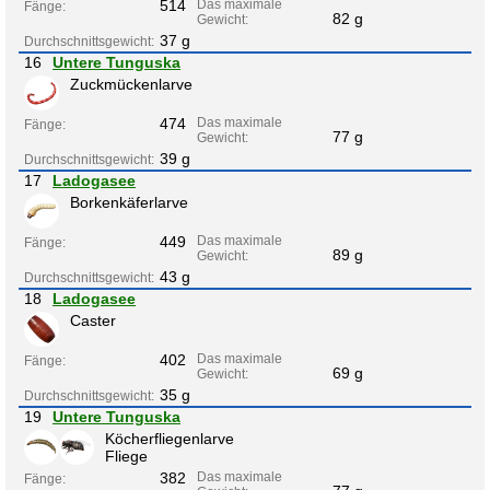
514
Das maximale
Fänge:
82 g
Gewicht:
37 g
Durchschnittsgewicht:
16
Untere Tunguska
Zuckmückenlarve
474
Das maximale
Fänge:
77 g
Gewicht:
39 g
Durchschnittsgewicht:
17
Ladogasee
Borkenkäferlarve
449
Das maximale
Fänge:
89 g
Gewicht:
43 g
Durchschnittsgewicht:
18
Ladogasee
Caster
402
Das maximale
Fänge:
69 g
Gewicht:
35 g
Durchschnittsgewicht:
19
Untere Tunguska
Köcherfliegenlarve
Fliege
382
Das maximale
Fänge: