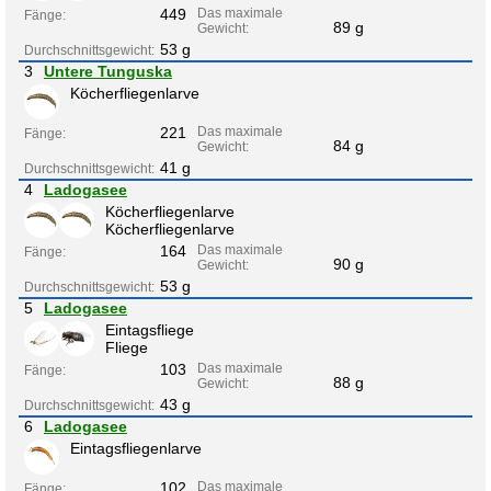
449
Das maximale
Fänge:
89 g
Gewicht:
53 g
Durchschnittsgewicht:
3
Untere Tunguska
Köcherfliegenlarve
221
Das maximale
Fänge:
84 g
Gewicht:
41 g
Durchschnittsgewicht:
4
Ladogasee
Köcherfliegenlarve
Köcherfliegenlarve
164
Das maximale
Fänge:
90 g
Gewicht:
53 g
Durchschnittsgewicht:
5
Ladogasee
Eintagsfliege
Fliege
103
Das maximale
Fänge:
88 g
Gewicht:
43 g
Durchschnittsgewicht:
6
Ladogasee
Eintagsfliegenlarve
102
Das maximale
Fänge: