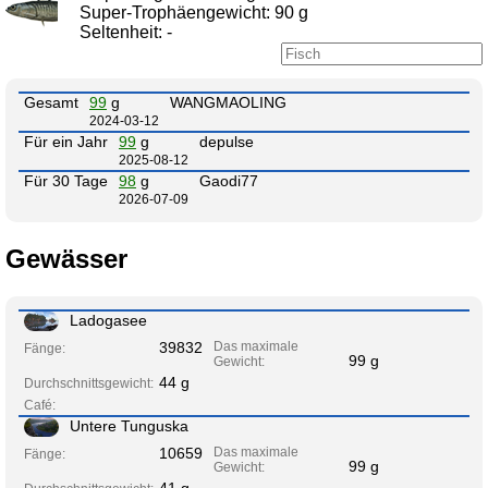
Super-Trophäengewicht: 90 g
Seltenheit: -
Gesamt
99
g
WANGMAOLING
2024-03-12
Für ein Jahr
99
g
depulse
2025-08-12
Für 30 Tage
98
g
Gaodi77
2026-07-09
Gewässer
Ladogasee
39832
Das maximale
Fänge:
99 g
Gewicht:
44 g
Durchschnittsgewicht:
Café:
Untere Tunguska
10659
Das maximale
Fänge:
99 g
Gewicht:
41 g