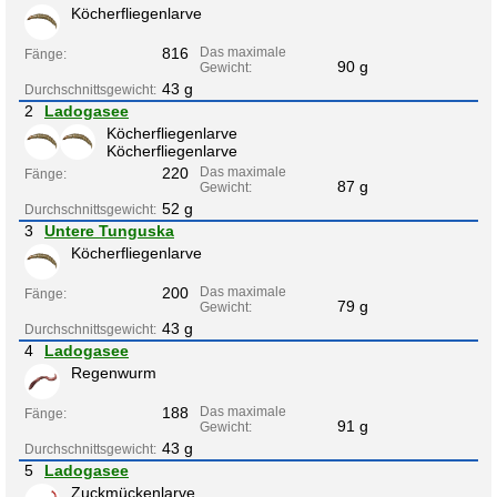
Köcherfliegenlarve
816
Das maximale
Fänge:
90 g
Gewicht:
43 g
Durchschnittsgewicht:
2
Ladogasee
Köcherfliegenlarve
Köcherfliegenlarve
220
Das maximale
Fänge:
87 g
Gewicht:
52 g
Durchschnittsgewicht:
3
Untere Tunguska
Köcherfliegenlarve
200
Das maximale
Fänge:
79 g
Gewicht:
43 g
Durchschnittsgewicht:
4
Ladogasee
Regenwurm
188
Das maximale
Fänge:
91 g
Gewicht:
43 g
Durchschnittsgewicht:
5
Ladogasee
Zuckmückenlarve