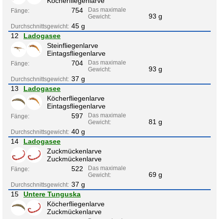
Köcherfliegenlarve
754
Das maximale
Fänge:
93 g
Gewicht:
45 g
Durchschnittsgewicht:
12
Ladogasee
Steinfliegenlarve
Eintagsfliegenlarve
704
Das maximale
Fänge:
93 g
Gewicht:
37 g
Durchschnittsgewicht:
13
Ladogasee
Köcherfliegenlarve
Eintagsfliegenlarve
597
Das maximale
Fänge:
81 g
Gewicht:
40 g
Durchschnittsgewicht:
14
Ladogasee
Zuckmückenlarve
Zuckmückenlarve
522
Das maximale
Fänge:
69 g
Gewicht:
37 g
Durchschnittsgewicht:
15
Untere Tunguska
Köcherfliegenlarve
Zuckmückenlarve