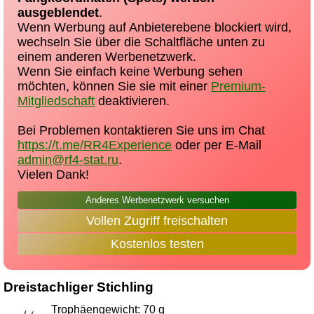
ausgeblendet
.
Wenn Werbung auf Anbieterebene blockiert wird,
wechseln Sie über die Schaltfläche unten zu
einem anderen Werbenetzwerk.
Wenn Sie einfach keine Werbung sehen
möchten, können Sie sie mit einer
Premium-
Mitgliedschaft
deaktivieren.
Bei Problemen kontaktieren Sie uns im Chat
https://t.me/RR4Experience
oder per E-Mail
admin@rf4-stat.ru
.
Vielen Dank!
Anderes Werbenetzwerk versuchen
Vollen Zugriff freischalten
Kostenlos testen
Dreistachliger Stichling
Trophäengewicht: 70 g