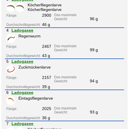
Köcherfliegenlarve
Köcherfliegenlarve
2900
Das maximale
Fänge:
96 g
Gewicht:
46 g
Durchschnittsgewicht:
4
Ladogasee
Regenwurm
2467
Das maximale
Fänge:
99 g
Gewicht:
43 g
Durchschnittsgewicht:
5
Ladogasee
Zuckmückenlarve
2157
Das maximale
Fänge:
94 g
Gewicht:
39 g
Durchschnittsgewicht:
6
Ladogasee
Eintagsfliegenlarve
2025
Das maximale
Fänge:
93 g
Gewicht:
36 g
Durchschnittsgewicht:
7
Ladogasee