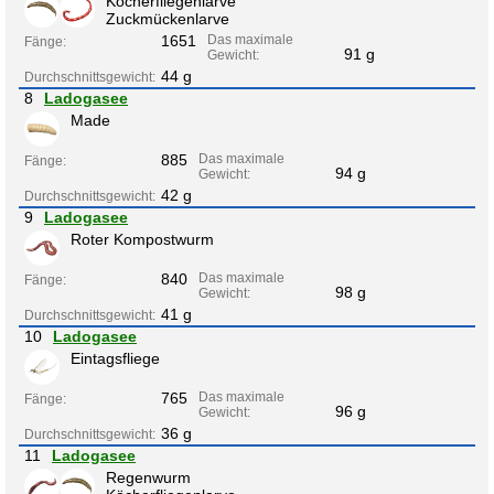
Köcherfliegenlarve
Zuckmückenlarve
1651
Das maximale
Fänge:
91 g
Gewicht:
44 g
Durchschnittsgewicht:
8
Ladogasee
Made
885
Das maximale
Fänge:
94 g
Gewicht:
42 g
Durchschnittsgewicht:
9
Ladogasee
Roter Kompostwurm
840
Das maximale
Fänge:
98 g
Gewicht:
41 g
Durchschnittsgewicht:
10
Ladogasee
Eintagsfliege
765
Das maximale
Fänge:
96 g
Gewicht:
36 g
Durchschnittsgewicht:
11
Ladogasee
Regenwurm