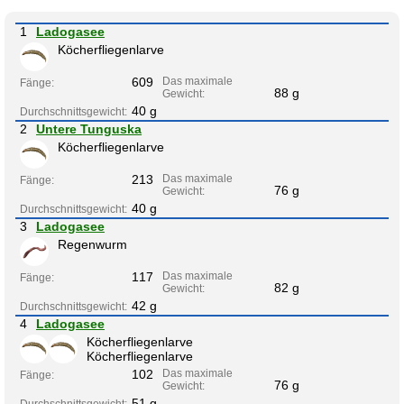
1
Ladogasee
Köcherfliegenlarve
609
Das maximale
Fänge:
88 g
Gewicht:
40 g
Durchschnittsgewicht:
2
Untere Tunguska
Köcherfliegenlarve
213
Das maximale
Fänge:
76 g
Gewicht:
40 g
Durchschnittsgewicht:
3
Ladogasee
Regenwurm
117
Das maximale
Fänge:
82 g
Gewicht:
42 g
Durchschnittsgewicht:
4
Ladogasee
Köcherfliegenlarve
Köcherfliegenlarve
102
Das maximale
Fänge:
76 g
Gewicht:
51 g