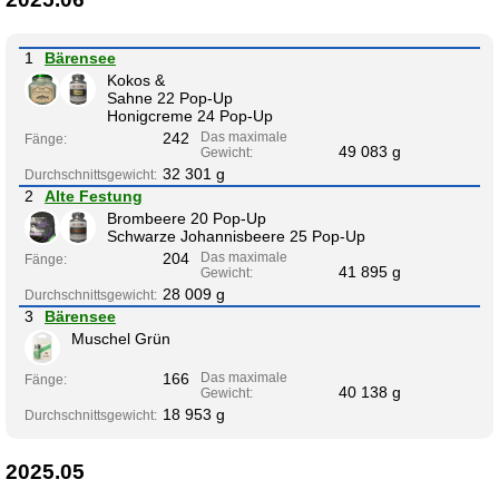
1
Bärensee
Kokos &
Sahne 22 Pop-Up
Honigcreme 24 Pop-Up
242
Das maximale
Fänge:
49 083 g
Gewicht:
32 301 g
Durchschnittsgewicht:
2
Alte Festung
Brombeere 20 Pop-Up
Schwarze Johannisbeere 25 Pop-Up
204
Das maximale
Fänge:
41 895 g
Gewicht:
28 009 g
Durchschnittsgewicht:
3
Bärensee
Muschel Grün
166
Das maximale
Fänge:
40 138 g
Gewicht:
18 953 g
Durchschnittsgewicht:
2025.05