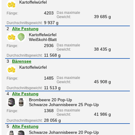
Kartoffelwürfel
4203
Das maximale
Fänge:
39 685 g
Gewicht:
9 937 g
Durchschnittsgewicht:
2
Alte Festung
Kartoffelwürfel
Weißkohl-Blatt
2936
Das maximale
Fänge:
38 435 g
Gewicht:
11 568 g
Durchschnittsgewicht:
3
Bärensee
Kartoffelwürfel
1485
Das maximale
Fänge:
45 908 g
Gewicht:
11 513 g
Durchschnittsgewicht:
4
Alte Festung
Brombeere 20 Pop-Up
Schwarze Johannisbeere 25 Pop-Up
1368
Das maximale
Fänge:
41 986 g
Gewicht:
28 056 g
Durchschnittsgewicht:
5
Alte Festung
Schwarze Johannisbeere 20 Pop-Up