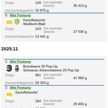
149
Das maximale
Fänge:
35 413 g
Gewicht:
10 975 g
Durchschnittsgewicht:
5
Alte Festung
Kartoffelwürfel
Weißkohl-Blatt
143
Das maximale
Fänge:
27 030 g
Gewicht:
13 441 g
Durchschnittsgewicht:
2025.11
1
Alte Festung
Brombeere 20 Pop-Up
Schwarze Johannisbeere 25 Pop-Up
361
Das maximale
Fänge:
41 986 g
Gewicht:
29 353 g
Durchschnittsgewicht:
2
Alte Festung
Kartoffelwürfel
164
Das maximale
Fänge:
29 455 g
Gewicht: