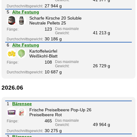
Gewicht:
27 944 g
Durchschnittsgewicht:
5
Alte Festung
Scharfe Kirsche 20 Soluble
Neutrale Pellets 25
123
Das maximale
Fänge:
41 213 g
Gewicht:
30 186 g
Durchschnittsgewicht:
6
Alte Festung
Kartoffelwürfel
Weißkohl-Blatt
108
Das maximale
Fänge:
26 729 g
Gewicht:
10 687 g
Durchschnittsgewicht:
2026.06
1
Bärensee
Frische Preiselbeere Pop-Up 26
Preiselbeere Rot
465
Das maximale
Fänge:
49 964 g
Gewicht:
30 275 g
Durchschnittsgewicht:
2
Bärensee