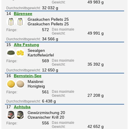
49 983 g
Gewicht:
32 032 g
Durchschnittsgewicht:
14
Bärensee
Graskuchen Pellets 25
Graskuchen Pellets 25
572
Das maximale
Fänge:
49 991 g
Gewicht:
34 566 g
Durchschnittsgewicht:
15
Alte Festung
Seealgen
Kartoffelwürfel
569
Das maximale
Fänge:
35 392 g
Gewicht:
12 650 g
Durchschnittsgewicht:
16
Bernstein-See
Maisbrei
Honigteig
561
Das maximale
Fänge:
27 208 g
Gewicht:
6 438 g
Durchschnittsgewicht:
17
Achtuba
Gewürzmischung 20
Ozeanischer Krill 20
556
Das maximale
Fänge:
42 652 g
Gewicht: