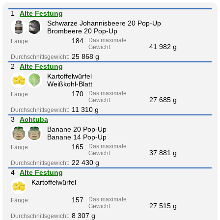
1
Alte Festung
Schwarze Johannisbeere 20 Pop-Up
Brombeere 20 Pop-Up
184
Das maximale
Fänge:
41 982 g
Gewicht:
25 868 g
Durchschnittsgewicht:
2
Alte Festung
Kartoffelwürfel
Weißkohl-Blatt
170
Das maximale
Fänge:
27 685 g
Gewicht:
11 310 g
Durchschnittsgewicht:
3
Achtuba
Banane 20 Pop-Up
Banane 14 Pop-Up
165
Das maximale
Fänge:
37 881 g
Gewicht:
22 430 g
Durchschnittsgewicht:
4
Alte Festung
Kartoffelwürfel
157
Das maximale
Fänge:
27 515 g
Gewicht:
8 307 g
Durchschnittsgewicht: