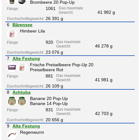
Brombeere 20 Pop-Up
1061
Das maximale
Fänge:
41 982 g
Gewicht:
26 391 g
Durchschnittsgewicht:
6
Bärensee
Himbeer Lila
920
Das maximale
Fänge:
46 278 g
Gewicht:
23 076 g
Durchschnittsgewicht:
7
Alte Festung
Frische Preiselbeere Pop-Up 20
Preiselbeere Rot
881
Das maximale
Fänge:
41 981 g
Gewicht:
26 109 g
Durchschnittsgewicht:
8
Achtuba
Banane 20 Pop-Up
Banane 14 Pop-Up
831
Das maximale
Fänge:
42 703 g
Gewicht:
20 656 g
Durchschnittsgewicht:
9
Alte Festung
Regenwurm