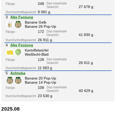
248
Das maximale
Fänge:
27 678 g
Gewicht:
8 081 g
Durchschnittsgewicht:
3
Alte Festung
Banane Gelb
Banane 26 Pop-Up
172
Das maximale
Fänge:
41 830 g
Gewicht:
26 911 g
Durchschnittsgewicht:
4
Alte Festung
Kartoffelwürfel
Weißkohl-Blatt
128
Das maximale
Fänge:
26 611 g
Gewicht:
11 583 g
Durchschnittsgewicht:
5
Achtuba
Banane 20 Pop-Up
Banane 14 Pop-Up
108
Das maximale
Fänge:
40 429 g
Gewicht:
23 530 g
Durchschnittsgewicht:
2025.08