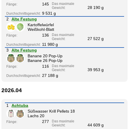
145
Das maximale
Fänge:
28 190 g
Gewicht:
9 531 g
Durchschnittsgewicht:
2
Alte Festung
Kartoffelwürfel
Weißkohl-Blatt
136
Das maximale
Fänge:
27 522 g
Gewicht:
11 980 g
Durchschnittsgewicht:
3
Alte Festung
Banane 20 Pop-Up
Banane 26 Pop-Up
116
Das maximale
Fänge:
39 953 g
Gewicht:
27 188 g
Durchschnittsgewicht:
2026.04
1
Achtuba
Süßwasser Krill Pellets 18
Lachs 20
277
Das maximale
Fänge:
44 609 g
Gewicht: