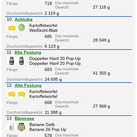
718
Das maximale
Fänge:
27 118 g
Gewicht:
2 119 g
Durchschnittsgewicht:
10
Achtuba
Kartoffelwürfel
Weißkohl-Blatt
685
Das maximale
Fänge:
28 048 g
Gewicht:
6 123 g
Durchschnittsgewicht:
11
Alte Festung
Doppelter Hanf 20 Pop-Up
Doppelter Hanf 20 Pop-Up
683
Das maximale
Fänge:
41 350 g
Gewicht:
24 695 g
Durchschnittsgewicht:
12
Alte Festung
Kartoffelwürfel
Kartoffelwürfel
668
Das maximale
Fänge:
27 968 g
Gewicht:
11 388 g
Durchschnittsgewicht:
13
Bärensee
Banane Gelb
Banane 26 Pop-Up
578
Das maximale
Fänge: