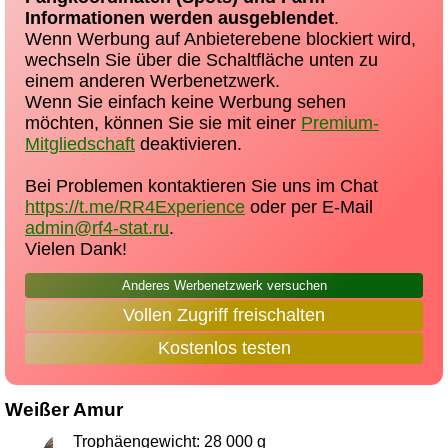
Informationen werden ausgeblendet
.
Wenn Werbung auf Anbieterebene blockiert wird,
wechseln Sie über die Schaltfläche unten zu
einem anderen Werbenetzwerk.
Wenn Sie einfach keine Werbung sehen
möchten, können Sie sie mit einer
Premium-
Mitgliedschaft
deaktivieren.
Bei Problemen kontaktieren Sie uns im Chat
https://t.me/RR4Experience
oder per E-Mail
admin@rf4-stat.ru
.
Vielen Dank!
Anderes Werbenetzwerk versuchen
Vollen Zugriff freischalten
Kostenlos testen
Weißer Amur
Trophäengewicht: 28 000 g