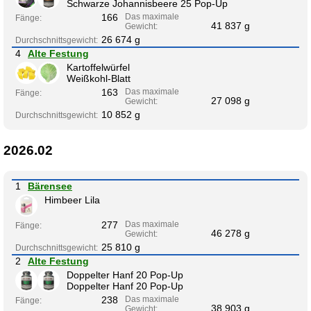
Schwarze Johannisbeere 25 Pop-Up
166
Das maximale
Fänge:
41 837 g
Gewicht:
26 674 g
Durchschnittsgewicht:
4
Alte Festung
Kartoffelwürfel
Weißkohl-Blatt
163
Das maximale
Fänge:
27 098 g
Gewicht:
10 852 g
Durchschnittsgewicht:
2026.02
1
Bärensee
Himbeer Lila
277
Das maximale
Fänge:
46 278 g
Gewicht:
25 810 g
Durchschnittsgewicht:
2
Alte Festung
Doppelter Hanf 20 Pop-Up
Doppelter Hanf 20 Pop-Up
238
Das maximale
Fänge:
38 903 g
Gewicht: