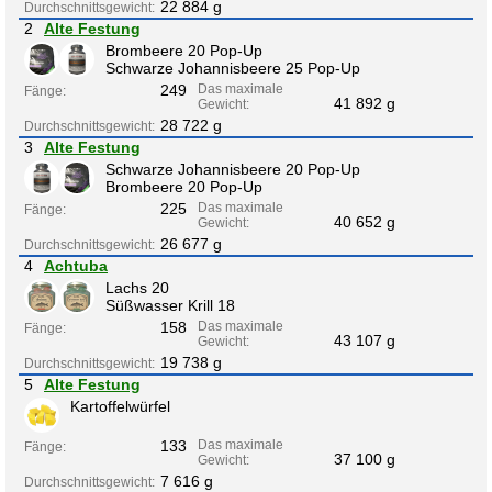
22 884 g
Durchschnittsgewicht:
2
Alte Festung
Brombeere 20 Pop-Up
Schwarze Johannisbeere 25 Pop-Up
249
Das maximale
Fänge:
41 892 g
Gewicht:
28 722 g
Durchschnittsgewicht:
3
Alte Festung
Schwarze Johannisbeere 20 Pop-Up
Brombeere 20 Pop-Up
225
Das maximale
Fänge:
40 652 g
Gewicht:
26 677 g
Durchschnittsgewicht:
4
Achtuba
Lachs 20
Süßwasser Krill 18
158
Das maximale
Fänge:
43 107 g
Gewicht:
19 738 g
Durchschnittsgewicht:
5
Alte Festung
Kartoffelwürfel
133
Das maximale
Fänge:
37 100 g
Gewicht:
7 616 g
Durchschnittsgewicht: