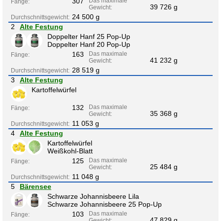
307
Das maximale
Fänge:
39 726 g
Gewicht:
24 500 g
Durchschnittsgewicht:
2
Alte Festung
Doppelter Hanf 25 Pop-Up
Doppelter Hanf 20 Pop-Up
163
Das maximale
Fänge:
41 232 g
Gewicht:
28 519 g
Durchschnittsgewicht:
3
Alte Festung
Kartoffelwürfel
132
Das maximale
Fänge:
35 368 g
Gewicht:
11 053 g
Durchschnittsgewicht:
4
Alte Festung
Kartoffelwürfel
Weißkohl-Blatt
125
Das maximale
Fänge:
25 484 g
Gewicht:
11 048 g
Durchschnittsgewicht:
5
Bärensee
Schwarze Johannisbeere Lila
Schwarze Johannisbeere 25 Pop-Up
103
Das maximale
Fänge:
47 829 g
Gewicht: