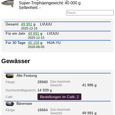
Super-Trophäengewicht: 40 000 g
Seltenheit: -
Gesamt
49 991
g
LVUUU
2025-12-15
Für ein Jahr
49 991
g
LVUUU
2025-12-15
Für 30 Tage
45 158
g
HUA-YU
2026-08-05
Gewässer
Alte Festung
28940
Das maximale
Fänge:
41 986 g
Gewicht:
14 939 g
Durchschnittsgewicht:
Bestellungen im Café: 2
Café:
Bärensee
16664
Das maximale
Fänge:
49 991 g
Gewicht: