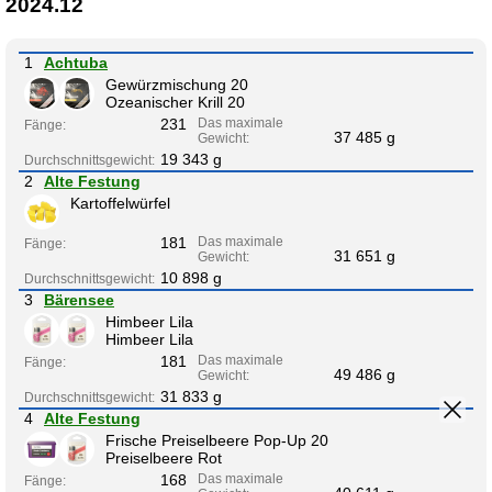
2024.12
1
Achtuba
Gewürzmischung 20
Ozeanischer Krill 20
231
Das maximale
Fänge:
37 485 g
Gewicht:
19 343 g
Durchschnittsgewicht:
2
Alte Festung
Kartoffelwürfel
181
Das maximale
Fänge:
31 651 g
Gewicht:
10 898 g
Durchschnittsgewicht:
3
Bärensee
Himbeer Lila
Himbeer Lila
181
Das maximale
Fänge:
49 486 g
Gewicht:
31 833 g
Durchschnittsgewicht:
4
Alte Festung
Frische Preiselbeere Pop-Up 20
Preiselbeere Rot
168
Das maximale
Fänge: