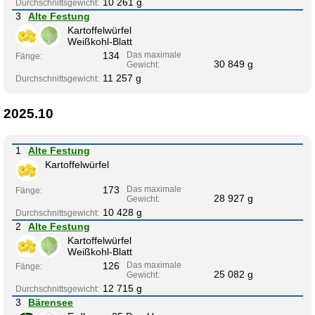
10 261 g
Durchschnittsgewicht:
3
Alte Festung
Kartoffelwürfel
Weißkohl-Blatt
134
Das maximale
Fänge:
30 849 g
Gewicht:
11 257 g
Durchschnittsgewicht:
2025.10
1
Alte Festung
Kartoffelwürfel
173
Das maximale
Fänge:
28 927 g
Gewicht:
10 428 g
Durchschnittsgewicht:
2
Alte Festung
Kartoffelwürfel
Weißkohl-Blatt
126
Das maximale
Fänge:
25 082 g
Gewicht:
12 715 g
Durchschnittsgewicht:
3
Bärensee