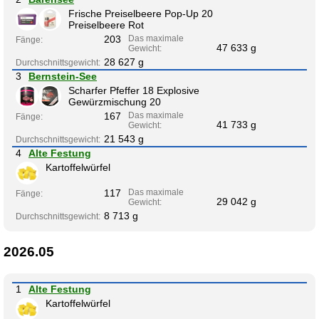
Frische Preiselbeere Pop-Up 20
Preiselbeere Rot
203
Das maximale
Fänge:
47 633 g
Gewicht:
28 627 g
Durchschnittsgewicht:
3
Bernstein-See
Scharfer Pfeffer 18 Explosive
Gewürzmischung 20
167
Das maximale
Fänge:
41 733 g
Gewicht:
21 543 g
Durchschnittsgewicht:
4
Alte Festung
Kartoffelwürfel
117
Das maximale
Fänge:
29 042 g
Gewicht:
8 713 g
Durchschnittsgewicht:
2026.05
1
Alte Festung
Kartoffelwürfel