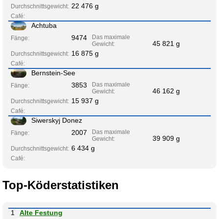
22 476 g
Durchschnittsgewicht:
Café:
Achtuba
9474
Das maximale
Fänge:
45 821 g
Gewicht:
16 875 g
Durchschnittsgewicht:
Café:
Bernstein-See
3853
Das maximale
Fänge:
46 162 g
Gewicht:
15 937 g
Durchschnittsgewicht:
Café:
Siwerskyj Donez
2007
Das maximale
Fänge:
39 909 g
Gewicht:
6 434 g
Durchschnittsgewicht:
Café:
Top-Köderstatistiken
1
Alte Festung