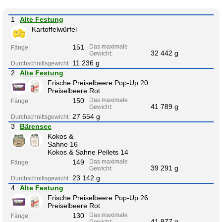
1
Alte Festung
Kartoffelwürfel
151
Das maximale
Fänge:
32 442 g
Gewicht:
11 236 g
Durchschnittsgewicht:
2
Alte Festung
Frische Preiselbeere Pop-Up 20
Preiselbeere Rot
150
Das maximale
Fänge:
41 789 g
Gewicht:
27 654 g
Durchschnittsgewicht:
3
Bärensee
Kokos &
Sahne 16
Kokos & Sahne Pellets 14
149
Das maximale
Fänge:
39 291 g
Gewicht:
23 142 g
Durchschnittsgewicht:
4
Alte Festung
Frische Preiselbeere Pop-Up 26
Preiselbeere Rot
130
Das maximale
Fänge:
41 977 g