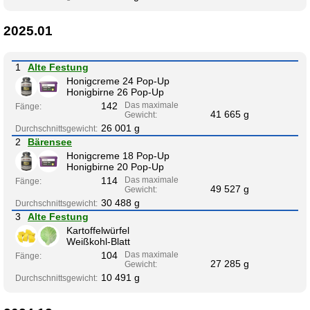
2025.01
1
Alte Festung
Honigcreme 24 Pop-Up
Honigbirne 26 Pop-Up
142
Das maximale
Fänge:
41 665 g
Gewicht:
26 001 g
Durchschnittsgewicht:
2
Bärensee
Honigcreme 18 Pop-Up
Honigbirne 20 Pop-Up
114
Das maximale
Fänge:
49 527 g
Gewicht:
30 488 g
Durchschnittsgewicht:
3
Alte Festung
Kartoffelwürfel
Weißkohl-Blatt
104
Das maximale
Fänge:
27 285 g
Gewicht:
10 491 g
Durchschnittsgewicht: