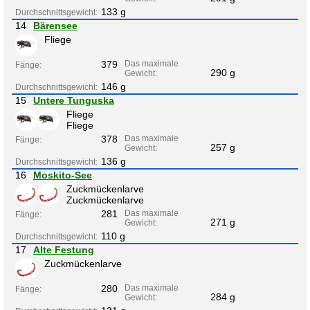
133 g
Durchschnittsgewicht:
14
Bärensee
Fliege
379
Das maximale
Fänge:
290 g
Gewicht:
146 g
Durchschnittsgewicht:
15
Untere Tunguska
Fliege
Fliege
378
Das maximale
Fänge:
257 g
Gewicht:
136 g
Durchschnittsgewicht:
16
Moskito-See
Zuckmückenlarve
Zuckmückenlarve
281
Das maximale
Fänge:
271 g
Gewicht:
110 g
Durchschnittsgewicht:
17
Alte Festung
Zuckmückenlarve
280
Das maximale
Fänge:
284 g
Gewicht: