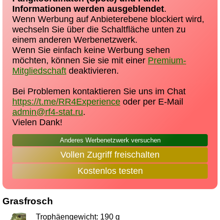
Informationen werden ausgeblendet
.
Wenn Werbung auf Anbieterebene blockiert wird,
wechseln Sie über die Schaltfläche unten zu
einem anderen Werbenetzwerk.
Wenn Sie einfach keine Werbung sehen
möchten, können Sie sie mit einer
Premium-
Mitgliedschaft
deaktivieren.
Bei Problemen kontaktieren Sie uns im Chat
https://t.me/RR4Experience
oder per E-Mail
admin@rf4-stat.ru
.
Vielen Dank!
Anderes Werbenetzwerk versuchen
Vollen Zugriff freischalten
Kostenlos testen
Grasfrosch
Trophäengewicht: 190 g