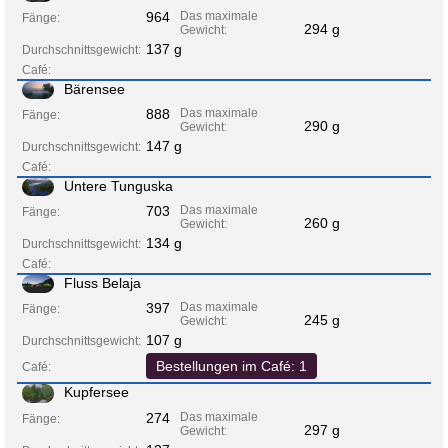
964
Das maximale
Fänge:
294 g
Gewicht:
137 g
Durchschnittsgewicht:
Café:
Bärensee
888
Das maximale
Fänge:
290 g
Gewicht:
147 g
Durchschnittsgewicht:
Café:
Untere Tunguska
703
Das maximale
Fänge:
260 g
Gewicht:
134 g
Durchschnittsgewicht:
Café:
Fluss Belaja
397
Das maximale
Fänge:
245 g
Gewicht:
107 g
Durchschnittsgewicht:
Bestellungen im Café: 1
Café:
Kupfersee
274
Das maximale
Fänge:
297 g
Gewicht: