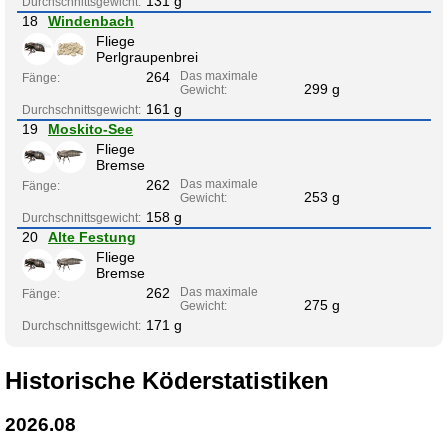
131 g
Durchschnittsgewicht:
18
Windenbach
Fliege
Perlgraupenbrei
264
Das maximale
Fänge:
299 g
Gewicht:
161 g
Durchschnittsgewicht:
19
Moskito-See
Fliege
Bremse
262
Das maximale
Fänge:
253 g
Gewicht:
158 g
Durchschnittsgewicht:
20
Alte Festung
Fliege
Bremse
262
Das maximale
Fänge:
275 g
Gewicht:
171 g
Durchschnittsgewicht:
Historische Köderstatistiken
2026.08