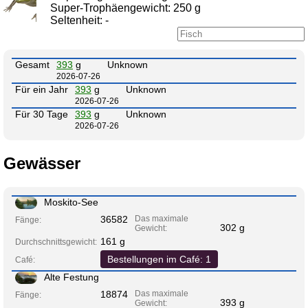
Super-Trophäengewicht: 250 g
Seltenheit: -
Gesamt
393
g
Unknown
2026-07-26
Für ein Jahr
393
g
Unknown
2026-07-26
Für 30 Tage
393
g
Unknown
2026-07-26
Gewässer
Moskito-See
36582
Das maximale
Fänge:
302 g
Gewicht:
161 g
Durchschnittsgewicht:
Bestellungen im Café: 1
Café:
Alte Festung
18874
Das maximale
Fänge:
393 g
Gewicht: