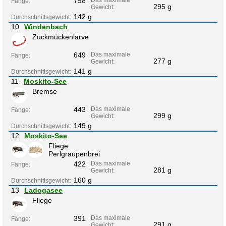
798
Fänge:
295 g
Gewicht:
142 g
Durchschnittsgewicht:
10
Windenbach
Zuckmückenlarve
649
Das maximale
Fänge:
277 g
Gewicht:
141 g
Durchschnittsgewicht:
11
Moskito-See
Bremse
443
Das maximale
Fänge:
299 g
Gewicht:
149 g
Durchschnittsgewicht:
12
Moskito-See
Fliege
Perlgraupenbrei
422
Das maximale
Fänge:
281 g
Gewicht:
160 g
Durchschnittsgewicht:
13
Ladogasee
Fliege
391
Das maximale
Fänge:
291 g
Gewicht: