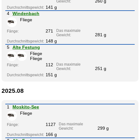
260 g
Gewicht:
141 g
Durchschnittsgewicht:
4
Windenbach
Fliege
271
Das maximale
Fänge:
281 g
Gewicht:
148 g
Durchschnittsgewicht:
5
Alte Festung
Fliege
Fliege
112
Das maximale
Fänge:
251 g
Gewicht:
151 g
Durchschnittsgewicht:
2025.08
1
Moskito-See
Fliege
1127
Das maximale
Fänge:
299 g
Gewicht:
166 g
Durchschnittsgewicht: