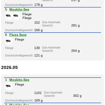
297 g
Gewicht:
178 g
Durchschnittsgewicht:
5
Moskito-See
Fliege
Fliege
152
Das maximale
Fänge:
281 g
Gewicht:
166 g
Durchschnittsgewicht:
6
Fluss Sura
Fliege
130
Das maximale
Fänge:
264 g
Gewicht:
121 g
Durchschnittsgewicht:
2026.05
1
Moskito-See
Fliege
1101
Das maximale
Fänge:
302 g
Gewicht:
169 g
Durchschnittsgewicht:
2
Moskito-See