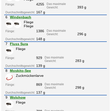
4255
Das maximale
Fänge:
393 g
Gewicht:
167 g
Durchschnittsgewicht:
6
Windenbach
Fliege
Fliege
1386
Das maximale
Fänge:
296 g
Gewicht:
148 g
Durchschnittsgewicht:
7
Fluss Sura
Fliege
929
Das maximale
Fänge:
283 g
Gewicht:
139 g
Durchschnittsgewicht:
8
Moskito-See
Zuckmückenlarve
869
Das maximale
Fänge:
298 g
Gewicht:
137 g
Durchschnittsgewicht:
9
Wolchow
Fliege
Das maximale