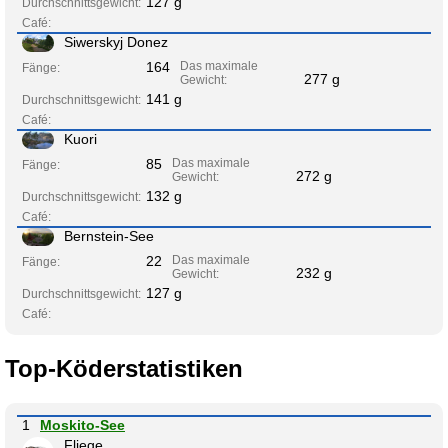
127 g
Durchschnittsgewicht:
Café:
Siwerskyj Donez
164
Das maximale
Fänge:
277 g
Gewicht:
141 g
Durchschnittsgewicht:
Café:
Kuori
85
Das maximale
Fänge:
272 g
Gewicht:
132 g
Durchschnittsgewicht:
Café:
Bernstein-See
22
Das maximale
Fänge:
232 g
Gewicht:
127 g
Durchschnittsgewicht:
Café:
Top-Köderstatistiken
1
Moskito-See
Fliege