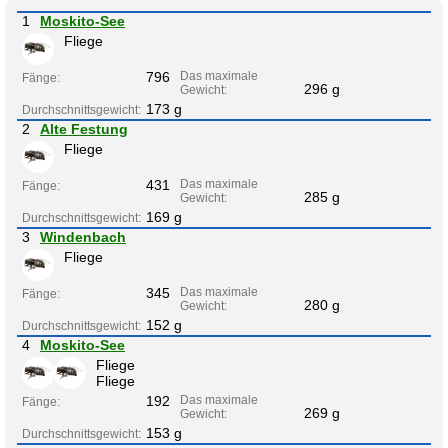
1
Moskito-See
Fliege
796
Das maximale
Fänge:
296 g
Gewicht:
173 g
Durchschnittsgewicht:
2
Alte Festung
Fliege
431
Das maximale
Fänge:
285 g
Gewicht:
169 g
Durchschnittsgewicht:
3
Windenbach
Fliege
345
Das maximale
Fänge:
280 g
Gewicht:
152 g
Durchschnittsgewicht:
4
Moskito-See
Fliege
Fliege
192
Das maximale
Fänge:
269 g
Gewicht:
153 g
Durchschnittsgewicht: