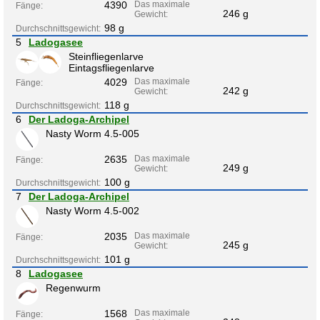
4390
Das maximale
Fänge:
246 g
Gewicht:
98 g
Durchschnittsgewicht:
5
Ladogasee
Steinfliegenlarve
Eintagsfliegenlarve
4029
Das maximale
Fänge:
242 g
Gewicht:
118 g
Durchschnittsgewicht:
6
Der Ladoga-Archipel
Nasty Worm 4.5-005
2635
Das maximale
Fänge:
249 g
Gewicht:
100 g
Durchschnittsgewicht:
7
Der Ladoga-Archipel
Nasty Worm 4.5-002
2035
Das maximale
Fänge:
245 g
Gewicht:
101 g
Durchschnittsgewicht:
8
Ladogasee
Regenwurm
1568
Das maximale
Fänge: