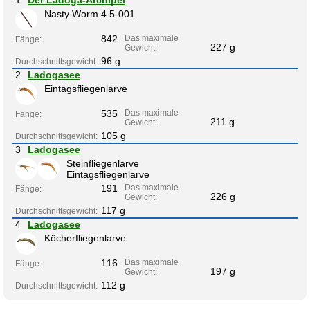
1
Der Ladoga-Archipel
Nasty Worm 4.5-001
842
Das maximale
Fänge:
227 g
Gewicht:
96 g
Durchschnittsgewicht:
2
Ladogasee
Eintagsfliegenlarve
535
Das maximale
Fänge:
211 g
Gewicht:
105 g
Durchschnittsgewicht:
3
Ladogasee
Steinfliegenlarve
Eintagsfliegenlarve
191
Das maximale
Fänge:
226 g
Gewicht:
117 g
Durchschnittsgewicht:
4
Ladogasee
Köcherfliegenlarve
116
Das maximale
Fänge:
197 g
Gewicht:
112 g
Durchschnittsgewicht: