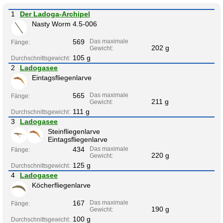
1
Der Ladoga-Archipel
Nasty Worm 4.5-006
569
Das maximale
Fänge:
202 g
Gewicht:
105 g
Durchschnittsgewicht:
2
Ladogasee
Eintagsfliegenlarve
565
Das maximale
Fänge:
211 g
Gewicht:
111 g
Durchschnittsgewicht:
3
Ladogasee
Steinfliegenlarve
Eintagsfliegenlarve
434
Das maximale
Fänge:
220 g
Gewicht:
125 g
Durchschnittsgewicht:
4
Ladogasee
Köcherfliegenlarve
167
Das maximale
Fänge:
190 g
Gewicht:
100 g
Durchschnittsgewicht: