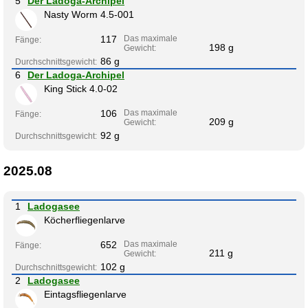
5
Der Ladoga-Archipel
Nasty Worm 4.5-001
117
Das maximale
Fänge:
198 g
Gewicht:
86 g
Durchschnittsgewicht:
6
Der Ladoga-Archipel
King Stick 4.0-02
106
Das maximale
Fänge:
209 g
Gewicht:
92 g
Durchschnittsgewicht:
2025.08
1
Ladogasee
Köcherfliegenlarve
652
Das maximale
Fänge:
211 g
Gewicht:
102 g
Durchschnittsgewicht:
2
Ladogasee
Eintagsfliegenlarve