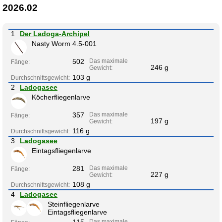
2026.02
1
Der Ladoga-Archipel
Nasty Worm 4.5-001
502
Das maximale
Fänge:
246 g
Gewicht:
103 g
Durchschnittsgewicht:
2
Ladogasee
Köcherfliegenlarve
357
Das maximale
Fänge:
197 g
Gewicht:
116 g
Durchschnittsgewicht:
3
Ladogasee
Eintagsfliegenlarve
281
Das maximale
Fänge:
227 g
Gewicht:
108 g
Durchschnittsgewicht:
4
Ladogasee
Steinfliegenlarve
Eintagsfliegenlarve
115
Das maximale