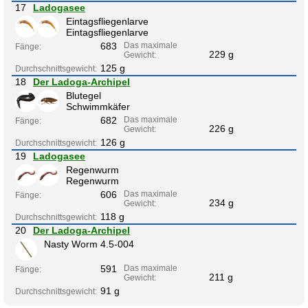
17
Ladogasee
Eintagsfliegenlarve
Eintagsfliegenlarve
683
Das maximale
Fänge:
229 g
Gewicht:
125 g
Durchschnittsgewicht:
18
Der Ladoga-Archipel
Blutegel
Schwimmkäfer
682
Das maximale
Fänge:
226 g
Gewicht:
126 g
Durchschnittsgewicht:
19
Ladogasee
Regenwurm
Regenwurm
606
Das maximale
Fänge:
234 g
Gewicht:
118 g
Durchschnittsgewicht:
20
Der Ladoga-Archipel
Nasty Worm 4.5-004
591
Das maximale
Fänge:
211 g
Gewicht:
91 g
Durchschnittsgewicht: