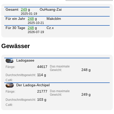
Gesamt
249
g
OuHuang-Zai
2025-01-19
Für ein Jahr
248
g
Makcblm
2025-10-21
Für 30 Tage
248
g
Cz.x
2026-07-19
Gewässer
Ladogasee
44617
Das maximale
Fänge:
248 g
Gewicht:
114 g
Durchschnittsgewicht:
Café:
Der Ladoga-Archipel
21777
Das maximale
Fänge:
249 g
Gewicht:
103 g
Durchschnittsgewicht:
Café: