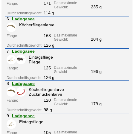
171
Das maximale
Fänge:
235 g
Gewicht:
114 g
Durchschnittsgewicht:
6
Ladogasee
Köcherfliegenlarve
163
Das maximale
Fänge:
204 g
Gewicht:
126 g
Durchschnittsgewicht:
7
Ladogasee
Eintagsfliege
Fliege
125
Das maximale
Fänge:
196 g
Gewicht:
126 g
Durchschnittsgewicht:
8
Ladogasee
Köcherfliegenlarve
Zuckmückenlarve
120
Das maximale
Fänge:
179 g
Gewicht:
98 g
Durchschnittsgewicht:
9
Ladogasee
Eintagsfliege
105
Das maximale
Fänge: