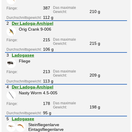
387
Das maximale
Fänge:
210 g
Gewicht:
112 g
Durchschnittsgewicht:
2
Der Ladoga-Archipel
Orig Crank 9-006
215
Das maximale
Fänge:
215 g
Gewicht:
106 g
Durchschnittsgewicht:
3
Ladogasee
Fliege
213
Das maximale
Fänge:
209 g
Gewicht:
113 g
Durchschnittsgewicht:
4
Der Ladoga-Archipel
Nasty Worm 4.5-005
178
Das maximale
Fänge:
198 g
Gewicht:
95 g
Durchschnittsgewicht:
5
Ladogasee
Steinfliegenlarve
Eintagsfliegenlarve