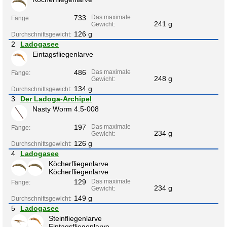
733
Das maximale
Fänge:
241 g
Gewicht:
126 g
Durchschnittsgewicht:
2
Ladogasee
Eintagsfliegenlarve
486
Das maximale
Fänge:
248 g
Gewicht:
134 g
Durchschnittsgewicht:
3
Der Ladoga-Archipel
Nasty Worm 4.5-008
197
Das maximale
Fänge:
234 g
Gewicht:
126 g
Durchschnittsgewicht:
4
Ladogasee
Köcherfliegenlarve
Köcherfliegenlarve
129
Das maximale
Fänge:
234 g
Gewicht:
149 g
Durchschnittsgewicht:
5
Ladogasee
Steinfliegenlarve
Eintagsfliegenlarve