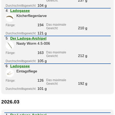
237 g
Gewicht:
104 g
Durchschnittsgewicht:
4
Ladogasee
Köcherfliegenlarve
194
Das maximale
Fänge:
210 g
Gewicht:
121 g
Durchschnittsgewicht:
5
Der Ladoga-Archipel
Nasty Worm 4.5-006
163
Das maximale
Fänge:
212 g
Gewicht:
105 g
Durchschnittsgewicht:
6
Ladogasee
Eintagsfliege
126
Das maximale
Fänge:
192 g
Gewicht:
101 g
Durchschnittsgewicht:
2026.03