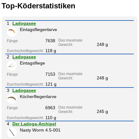
Top-Köderstatistiken
1
Ladogasee
Eintagsfliegenlarve
7638
Das maximale
Fänge:
248 g
Gewicht:
118 g
Durchschnittsgewicht:
2
Ladogasee
Eintagsfliege
7153
Das maximale
Fänge:
248 g
Gewicht:
121 g
Durchschnittsgewicht:
3
Ladogasee
Köcherfliegenlarve
6963
Das maximale
Fänge:
245 g
Gewicht:
110 g
Durchschnittsgewicht:
4
Der Ladoga-Archipel
Nasty Worm 4.5-001