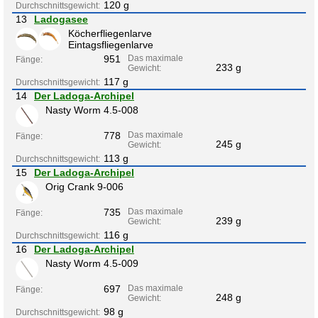
120 g
Durchschnittsgewicht:
13
Ladogasee
Köcherfliegenlarve
Eintagsfliegenlarve
951
Das maximale
Fänge:
233 g
Gewicht:
117 g
Durchschnittsgewicht:
14
Der Ladoga-Archipel
Nasty Worm 4.5-008
778
Das maximale
Fänge:
245 g
Gewicht:
113 g
Durchschnittsgewicht:
15
Der Ladoga-Archipel
Orig Crank 9-006
735
Das maximale
Fänge:
239 g
Gewicht:
116 g
Durchschnittsgewicht:
16
Der Ladoga-Archipel
Nasty Worm 4.5-009
697
Das maximale
Fänge:
248 g
Gewicht:
98 g
Durchschnittsgewicht: