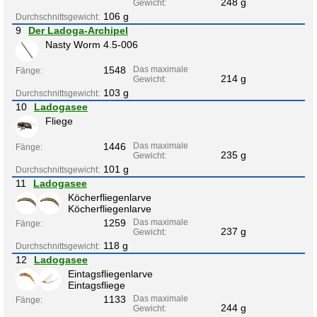
248 g
Gewicht:
106 g
Durchschnittsgewicht:
9
Der Ladoga-Archipel
Nasty Worm 4.5-006
1548
Das maximale
Fänge:
214 g
Gewicht:
103 g
Durchschnittsgewicht:
10
Ladogasee
Fliege
1446
Das maximale
Fänge:
235 g
Gewicht:
101 g
Durchschnittsgewicht:
11
Ladogasee
Köcherfliegenlarve
Köcherfliegenlarve
1259
Das maximale
Fänge:
237 g
Gewicht:
118 g
Durchschnittsgewicht:
12
Ladogasee
Eintagsfliegenlarve
Eintagsfliege
1133
Das maximale
Fänge:
244 g
Gewicht: