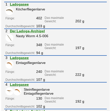
1
Ladogasee
Köcherfliegenlarve
402
Das maximale
Fänge:
202 g
Gewicht:
103 g
Durchschnittsgewicht:
2
Der Ladoga-Archipel
Nasty Worm 4.5-006
348
Das maximale
Fänge:
197 g
Gewicht:
94 g
Durchschnittsgewicht:
3
Ladogasee
Eintagsfliegenlarve
240
Das maximale
Fänge:
222 g
Gewicht:
107 g
Durchschnittsgewicht:
4
Ladogasee
Steinfliegenlarve
Eintagsfliegenlarve
130
Das maximale
Fänge:
192 g
Gewicht:
102 g
Durchschnittsgewicht: