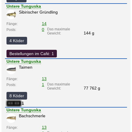
Untere Tunguska
Sibirischer Gründling
14
Fänge:
0
Das maximale
Posts:
144 g
Gewicht:
4 Köder
Bestellungen im Café: 1
Untere Tunguska
Taimen
13
Fänge:
1
Das maximale
Posts:
77 762 g
Gewicht:
8 Köder
1
XX:XX
Untere Tunguska
Bachschmerle
13
Fänge: