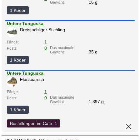
16 g
Gewicht:
1 Köder
Untere Tunguska
Dreistachliger Stichling
1
Fänge:
0
Das maximale
Posts:
35 g
Gewicht:
1 Köder
Untere Tunguska
Flussbarsch
1
Fänge:
0
Das maximale
Posts:
1 397 g
Gewicht:
1 Köder
Bestellungen im Café: 1