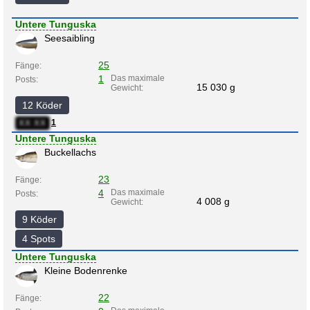
Untere Tunguska
Seesaibling
25
Fänge:
1
Das maximale
Posts:
15 030 g
Gewicht:
12 Köder
1
XX:XX
Untere Tunguska
Buckellachs
23
Fänge:
4
Das maximale
Posts:
4 008 g
Gewicht:
9 Köder
4 Spots
Untere Tunguska
Kleine Bodenrenke
22
Fänge: