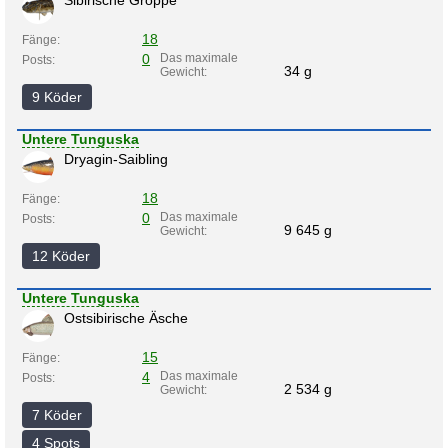
Sibirische Groppe
18
Fänge:
0
Das maximale
Posts:
34 g
Gewicht:
9 Köder
Untere Tunguska
Dryagin-Saibling
18
Fänge:
0
Das maximale
Posts:
9 645 g
Gewicht:
12 Köder
Untere Tunguska
Ostsibirische Äsche
15
Fänge:
4
Das maximale
Posts:
2 534 g
Gewicht:
7 Köder
4 Spots