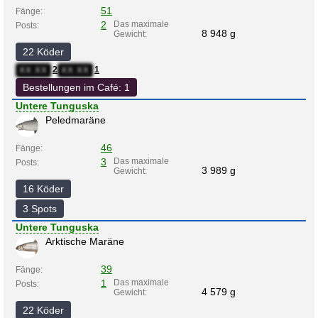
51
Fänge:
2
Das maximale
Posts:
8 948 g
Gewicht:
22 Köder
2
1
XX:XX
XX:XX
Bestellungen im Café: 1
Untere Tunguska
Peledmaräne
46
Fänge:
3
Das maximale
Posts:
3 989 g
Gewicht:
16 Köder
3 Spots
Untere Tunguska
Arktische Maräne
39
Fänge:
1
Das maximale
Posts:
4 579 g
Gewicht:
22 Köder