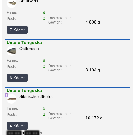
Amurwels
9
Fänge:
0
Das maximale
Posts:
4 808 g
Gewicht:
7 Köder
Untere Tunguska
Ostbrasse
8
Fänge:
0
Das maximale
Posts:
3 194 g
Gewicht:
6 Köder
Untere Tunguska
Sibirischer Sterlet
6
Fänge:
2
Das maximale
Posts:
10 172 g
Gewicht:
4 Köder
1
1
XX:XX
XX:XX