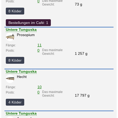
0
Das maximale
Posts:
73 g
Gewicht:
8 Köder
Bestellungen im Café: 1
Untere Tunguska
Prosopium
11
Fänge:
0
Das maximale
Posts:
1 257 g
Gewicht:
8 Köder
Untere Tunguska
Hecht
10
Fänge:
0
Das maximale
Posts:
17 797 g
Gewicht:
4 Köder
Untere Tunguska