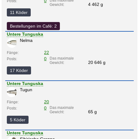
0
Das maximale
Posts:
4 462 g
Gewicht:
11 Köder
Bestellungen im Café: 2
Untere Tunguska
Nelma
22
Fänge:
0
Das maximale
Posts:
20 646 g
Gewicht:
17 Köder
Untere Tunguska
Tugun
20
Fänge:
0
Das maximale
Posts:
65 g
Gewicht:
5 Köder
Untere Tunguska