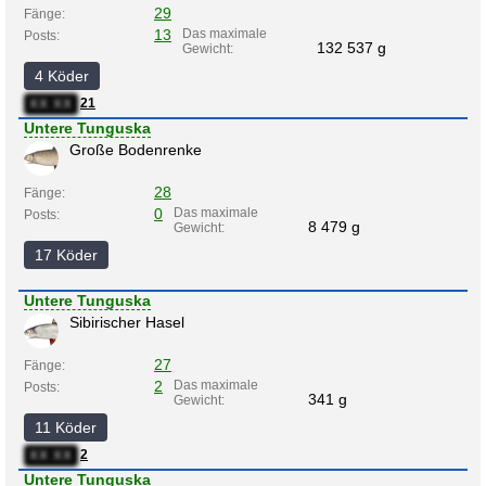
29
Fänge:
13
Das maximale
Posts:
132 537 g
Gewicht:
4 Köder
21
XX:XX
Untere Tunguska
Große Bodenrenke
28
Fänge:
0
Das maximale
Posts:
8 479 g
Gewicht:
17 Köder
Untere Tunguska
Sibirischer Hasel
27
Fänge:
2
Das maximale
Posts:
341 g
Gewicht:
11 Köder
2
XX:XX
Untere Tunguska