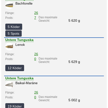
Bachforelle
26
Fänge:
7
Das maximale
Posts:
5 620 g
Gewicht:
5 Köder
5 Spots
Untere Tunguska
Lenok
26
Fänge:
0
Das maximale
Posts:
5 629 g
Gewicht:
12 Köder
Untere Tunguska
Baikal-Maräne
26
Fänge:
0
Das maximale
Posts:
5 002 g
Gewicht:
19 Köder