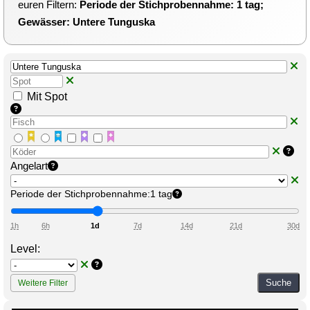
euren Filtern:
Periode der Stichprobennahme: 1 tag;
Gewässer: Untere Tunguska
Mit Spot
Angelart
Periode der Stichprobennahme:
1 tag
1h
6h
1d
7d
14d
21d
30d
Level:
Suche
Weitere Filter