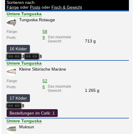
Sortieren nach:
Fänge
oder
Posts
oder
Fisch & Gewicht
Untere Tunguska
Tunguska Rotauge
58
Fänge:
9
Das maximale
Posts:
713 g
Gewicht:
16 Köder
3
8
XX:XX
XX:XX
Untere Tunguska
Kleine Sibirische Maräne
52
Fänge:
6
Das maximale
Posts:
1 265 g
Gewicht:
17 Köder
8
XX:XX
Bestellungen im Café: 1
Untere Tunguska
Muksun