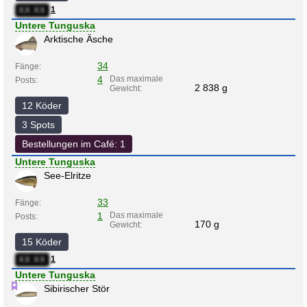
1
XX:XX
Untere Tunguska
Arktische Äsche
34
Fänge:
4
Das maximale
Posts:
2 838 g
Gewicht:
12 Köder
3 Spots
Bestellungen im Café: 1
Untere Tunguska
See-Elritze
33
Fänge:
1
Das maximale
Posts:
170 g
Gewicht:
15 Köder
1
XX:XX
Untere Tunguska
Sibirischer Stör