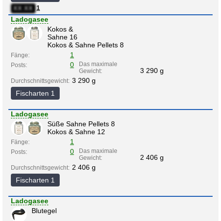
1
XX:XX
Ladogasee
Kokos &
Sahne 16
Kokos & Sahne Pellets 8
1
Fänge:
0
Das maximale
Posts:
3 290 g
Gewicht:
3 290 g
Durchschnittsgewicht:
Fischarten 1
Ladogasee
Süße Sahne Pellets 8
Kokos & Sahne 12
1
Fänge:
0
Das maximale
Posts:
2 406 g
Gewicht:
2 406 g
Durchschnittsgewicht:
Fischarten 1
Ladogasee
Blutegel