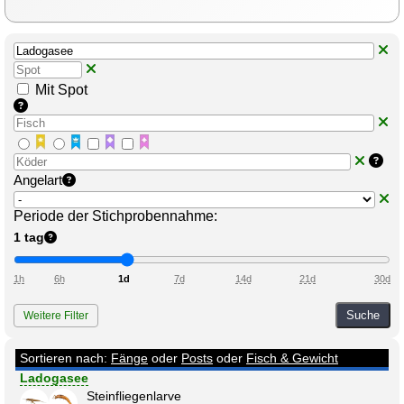
Mit Spot
Angelart
Periode der Stichprobennahme:
1 tag
1h
6h
1d
7d
14d
21d
30d
Suche
Weitere Filter
Sortieren nach:
Fänge
oder
Posts
oder
Fisch & Gewicht
Ladogasee
Steinfliegenlarve