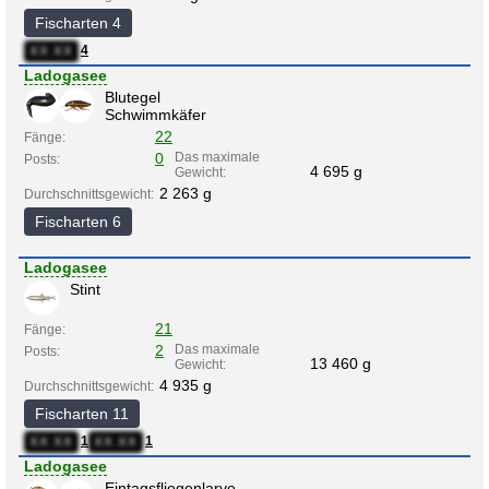
Fischarten 4
4
XX:XX
Ladogasee
Blutegel
Schwimmkäfer
22
Fänge:
0
Das maximale
Posts:
4 695 g
Gewicht:
2 263 g
Durchschnittsgewicht:
Fischarten 6
Ladogasee
Stint
21
Fänge:
2
Das maximale
Posts:
13 460 g
Gewicht:
4 935 g
Durchschnittsgewicht:
Fischarten 11
1
1
XX:XX
XX:XX
Ladogasee
Eintagsfliegenlarve