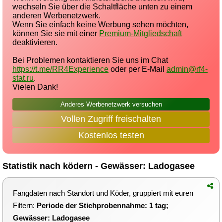
wechseln Sie über die Schaltfläche unten zu einem
anderen Werbenetzwerk.
Wenn Sie einfach keine Werbung sehen möchten,
können Sie sie mit einer
Premium-Mitgliedschaft
deaktivieren.
Bei Problemen kontaktieren Sie uns im Chat
https://t.me/RR4Experience
oder per E-Mail
admin@rf4-
stat.ru
.
Vielen Dank!
Anderes Werbenetzwerk versuchen
Vollen Zugriff freischalten
Kostenlos testen
Statistik nach ködern - Gewässer: Ladogasee
Fangdaten nach Standort und Köder, gruppiert mit euren
Filtern:
Periode der Stichprobennahme: 1 tag;
Gewässer: Ladogasee