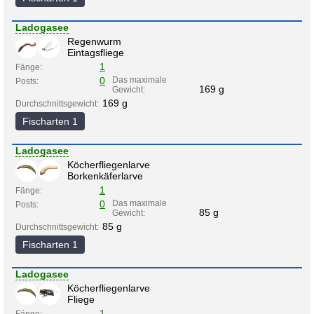
Ladogasee
Regenwurm
Eintagsfliege
1
Fänge:
0
Das maximale
Posts:
169 g
Gewicht:
169 g
Durchschnittsgewicht:
Fischarten 1
Ladogasee
Köcherfliegenlarve
Borkenkäferlarve
1
Fänge:
0
Das maximale
Posts:
85 g
Gewicht:
85 g
Durchschnittsgewicht:
Fischarten 1
Ladogasee
Köcherfliegenlarve
Fliege
1