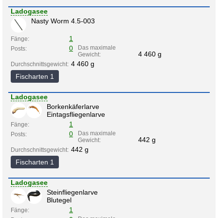
Ladogasee
Nasty Worm 4.5-003
1
Fänge:
0
Das maximale
Posts:
4 460 g
Gewicht:
4 460 g
Durchschnittsgewicht:
Fischarten 1
Ladogasee
Borkenkäferlarve
Eintagsfliegenlarve
1
Fänge:
0
Das maximale
Posts:
442 g
Gewicht:
442 g
Durchschnittsgewicht:
Fischarten 1
Ladogasee
Steinfliegenlarve
Blutegel
1
Fänge: