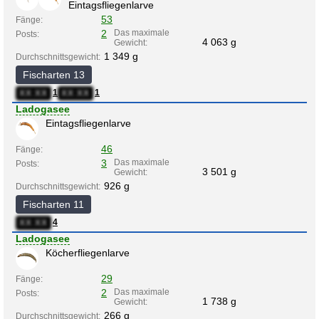
Eintagsfliegenlarve
53
Fänge:
2
Das maximale
Posts:
4 063 g
Gewicht:
1 349 g
Durchschnittsgewicht:
Fischarten 13
1
1
XX:XX
XX:XX
Ladogasee
Eintagsfliegenlarve
46
Fänge:
3
Das maximale
Posts:
3 501 g
Gewicht:
926 g
Durchschnittsgewicht:
Fischarten 11
4
XX:XX
Ladogasee
Köcherfliegenlarve
29
Fänge:
2
Das maximale
Posts:
1 738 g
Gewicht:
266 g
Durchschnittsgewicht: