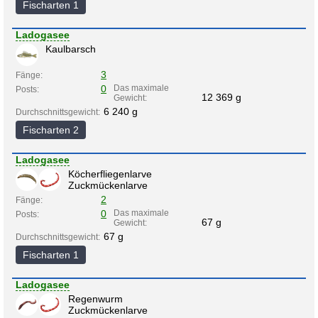
Fischarten 1
Ladogasee
Kaulbarsch
3
Fänge:
0
Das maximale
Posts:
12 369 g
Gewicht:
6 240 g
Durchschnittsgewicht:
Fischarten 2
Ladogasee
Köcherfliegenlarve
Zuckmückenlarve
2
Fänge:
0
Das maximale
Posts:
67 g
Gewicht:
67 g
Durchschnittsgewicht:
Fischarten 1
Ladogasee
Regenwurm
Zuckmückenlarve