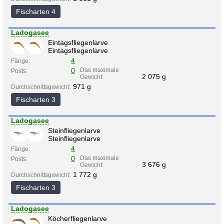
Fischarten 4
Ladogasee
Eintagsfliegenlarve
Eintagsfliegenlarve
4
Fänge:
0
Das maximale
Posts:
2 075 g
Gewicht:
971 g
Durchschnittsgewicht:
Fischarten 3
Ladogasee
Steinfliegenlarve
Steinfliegenlarve
4
Fänge:
0
Das maximale
Posts:
3 676 g
Gewicht:
1 772 g
Durchschnittsgewicht:
Fischarten 3
Ladogasee
Köcherfliegenlarve