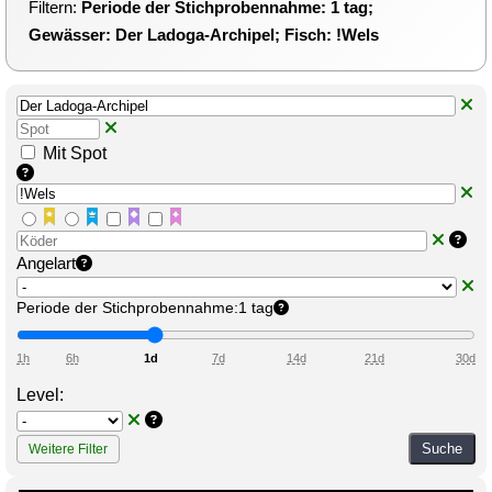
Filtern:
Periode der Stichprobennahme: 1 tag;
Gewässer: Der Ladoga-Archipel; Fisch: !Wels
Mit Spot
Angelart
Periode der Stichprobennahme:
1 tag
1h
6h
1d
7d
14d
21d
30d
Level:
Suche
Weitere Filter