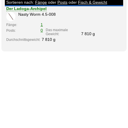
Sortieren nach:
Fänge
oder
Posts
oder
Fisch & Gewicht
Der Ladoga-Archipel
Nasty Worm 4.5-008
1
Fänge:
0
Das maximale
Posts:
7 810 g
Gewicht:
7 810 g
Durchschnittsgewicht: